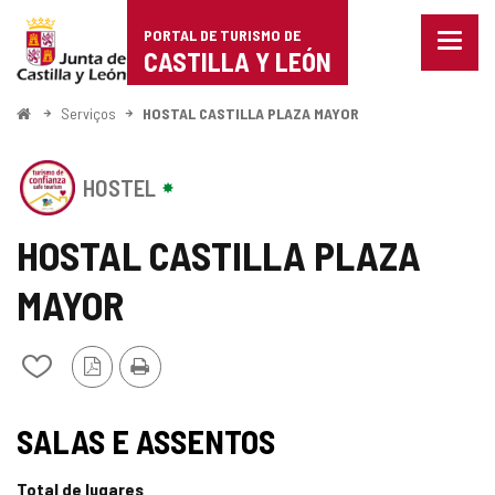
Portal
Ir para o conteúdo
PORTAL DE TURISMO DE
Menu
de
CASTILLA Y LEÓN
fecha
Mostr
Turismo
opçõe
Começo
Serviços
HOSTAL CASTILLA PLAZA MAYOR
de
de
naveg
Este
Castilla
HOSTEL
estabelecimento
possui
y
o
HOSTAL CASTILLA PLAZA
SELO
León
DE
MAYOR
CONFIANçA
TURíSTICA
CASTILLA
Versão
Imprimir
Adicionar
Y
PDF
/
LE
remover
u00D3N
TIPO
SELO
de
SALAS E ASSENTOS
meus
TURISMO
cadernos
Total de lugares