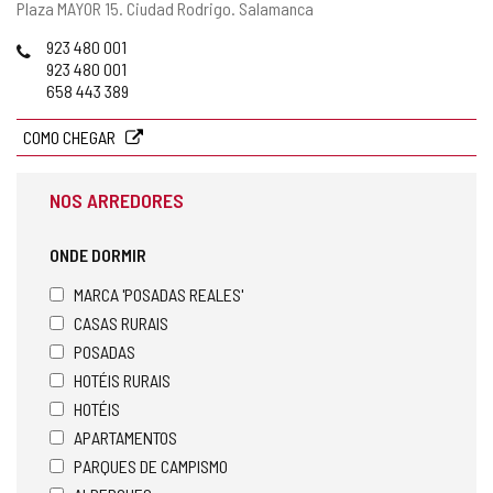
Endereço
Plaza MAYOR 15.
Ciudad Rodrigo.
Salamanca
postal
Telefones
923 480 001
923 480 001
658 443 389
COMO CHEGAR
NOS ARREDORES
ONDE DORMIR
MARCA 'POSADAS REALES'
CASAS RURAIS
POSADAS
HOTÉIS RURAIS
HOTÉIS
APARTAMENTOS
PARQUES DE CAMPISMO