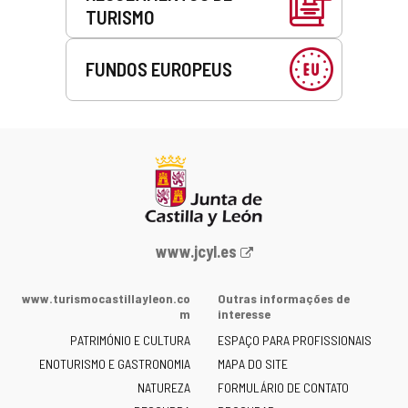
TURISMO
FUNDOS EUROPEUS
Portal
www.jcyl.es
Web
da
www.turismocastillayleon.co
Outras informações de
Junta
m
interesse
de
PATRIMÓNIO E CULTURA
ESPAÇO PARA PROFISSIONAIS
Castilla
ENOTURISMO E GASTRONOMIA
MAPA DO SITE
y
NATUREZA
FORMULÁRIO DE CONTATO
León