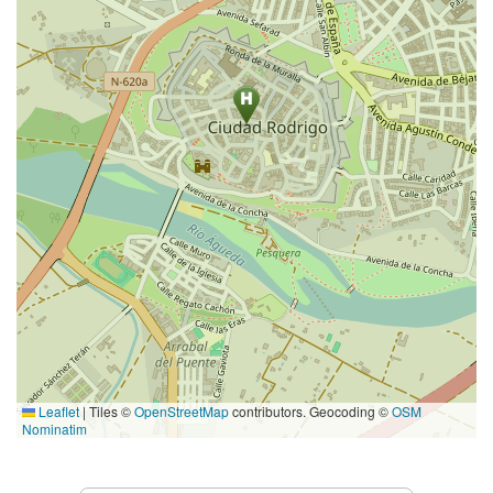
Leaflet
|
Tiles ©
OpenStreetMap
contributors. Geocoding ©
OSM
Nominatim