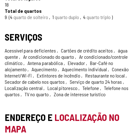
CONFIÁVEL
18
Total de quartos
9
4
quarto de solteiro
1
quarto duplo
4
quarto triplo
SERVIÇOS
Acessível para deficientes
Cartões de crédito aceitos
água
quente
Ar condicionado do quarto
Ar condicionado/controle
climático
Antena parabólica
Elevador
Bar-Café no
alojamento
Aquecimento
Aquecimento individual
Conexão
Internet/Wi-Fi
Extintores de incêndio
Restaurante no local
Secador de cabelo nos quartos
Serviço de quarto 24 horas
Localização central
Local pitoresco
Telefone
Telefone nos
quartos
TV no quarto
Zona de interesse turístico
ENDEREÇO E
LOCALIZAÇÃO NO
MAPA