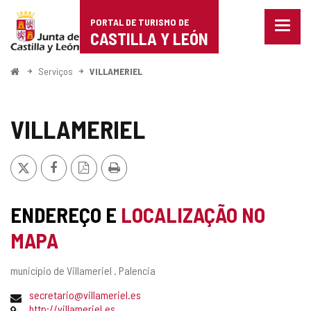
Portal
Ir para o conteúdo
PORTAL DE TURISMO DE
Menu
de
CASTILLA Y LEÓN
fecha
Mostr
Turismo
opçõe
Começo
Serviços
VILLAMERIEL
de
de
naveg
Castilla
VILLAMERIEL
y
x
Facebook
Versão
Imprimir
León
PDF
ENDEREÇO E
LOCALIZAÇÃO NO
MAPA
Endereço
município de Villameriel .
Palencia
postal
Endereço
secretario@villameriel.es
de
Pagina
http://villameriel.es