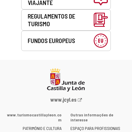
VIAJANTE
REGULAMENTOS DE
TURISMO
FUNDOS EUROPEUS
Portal
www.jcyl.es
Web
da
www.turismocastillayleon.co
Outras informações de
Junta
m
interesse
de
PATRIMÓNIO E CULTURA
ESPAÇO PARA PROFISSIONAIS
Castilla