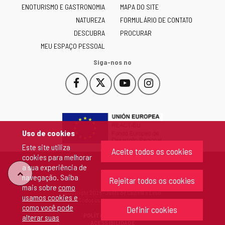
ENOTURISMO E GASTRONOMIA
MAPA DO SITE
y
NATUREZA
FORMULÁRIO DE CONTATO
León
-
DESCUBRA
PROCURAR
MEU ESPAÇO PESSOAL
Siga-nos no
Facebook
X
YouTube
Instagram
Este
Este
Este
Este
enlace
enlace
enlace
enlace
se
se
se
se
abrirá
abrirá
abrirá
abrirá
en
en
en
en
Uso de cookies
una
una
una
una
Este site utiliza
ventana
ventana
ventana
ventana
Aceite todos os cookies
cookies para melhorar
nueva.
nueva.
nueva.
nueva.
a sua experiência de
"Voltar
navegação. Saiba
Rejeitar todos os cookies
mais sobre
como
Copyright 2026 - Junta de Castela e Leão
usamos cookies e
ao
Todos os direitos reservados
como você pode
Definir cookies
POLÍTICA DE COOKIES
alterar suas
topo"
ACESSIBILIDADE