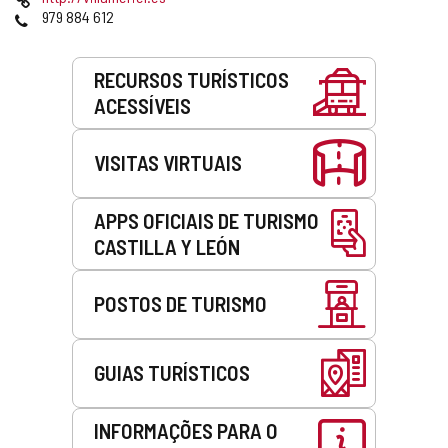
email
web
Telefones
979 884 612
Serviços
RECURSOS TURÍSTICOS
ACESSÍVEIS
VISITAS VIRTUAIS
APPS OFICIAIS DE TURISMO
CASTILLA Y LEÓN
POSTOS DE TURISMO
GUIAS TURÍSTICOS
INFORMAÇÕES PARA O