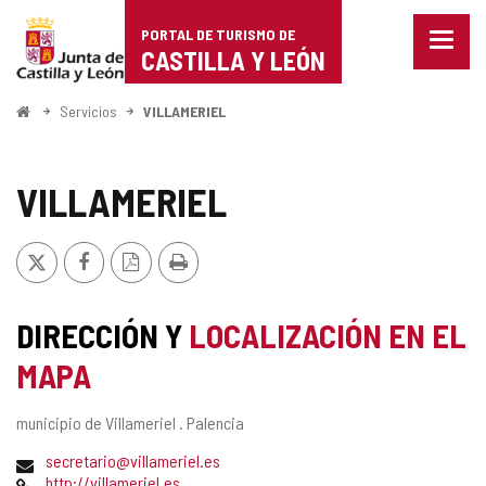
Portal
Saltar al contenido
PORTAL DE TURISMO DE
Menu
de
CASTILLA Y LEÓN
cerra
Mostr
Turismo
opcio
Inicio
Servicios
VILLAMERIEL
de
de
naveg
Castilla
VILLAMERIEL
y
X
Facebook
Versión
Imprimir
León
PDF
DIRECCIÓN Y
LOCALIZACIÓN EN EL
MAPA
Dirección
municipio de Villameriel .
Palencia
postal
Dirección
secretario@villameriel.es
de
Página
http://villameriel.es