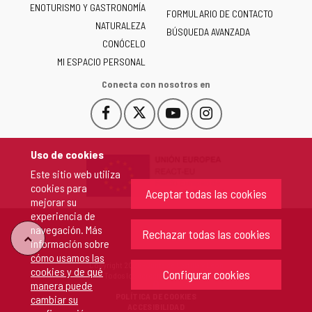
ENOTURISMO Y GASTRONOMÍA
Castilla
FORMULARIO DE CONTACTO
NATURALEZA
y
BÚSQUEDA AVANZADA
León
CONÓCELO
-
MI ESPACIO PERSONAL
Conecta con nosotros en
Facebook
X
YouTube
Instagram
Este
Este
Este
Este
enlace
enlace
enlace
enlace
se
se
se
se
Uso de cookies
abrirá
abrirá
abrirá
abrirá
Este sitio web utiliza
en
en
en
en
cookies para
una
una
una
una
Aceptar todas las cookies
mejorar su
ventana
ventana
ventana
ventana
experiencia de
nueva.
nueva.
nueva.
nueva.
navegación. Más
Rechazar todas las cookies
"Volver
información sobre
cómo usamos las
Copyright 2026 - Junta de Castilla y León
cookies y de qué
arriba"
Configurar cookies
Todos los derechos reservados.
manera puede
POLÍTICA DE COOKIES
cambiar su
ACCESIBILIDAD