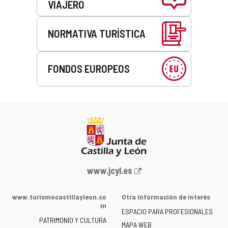
VIAJERO
NORMATIVA TURÍSTICA
FONDOS EUROPEOS
Portal
www.jcyl.es
web
de
www.turismocastillayleon.co
Otra información de interés
la
m
ESPACIO PARA PROFESIONALES
Junta
PATRIMONIO Y CULTURA
de
MAPA WEB