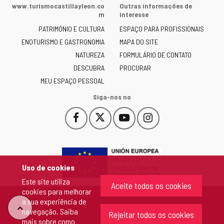
da
www.turismocastillayleon.co
Outras informações de
Junta
m
interesse
de
PATRIMÓNIO E CULTURA
ESPAÇO PARA PROFISSIONAIS
Castilla
ENOTURISMO E GASTRONOMIA
MAPA DO SITE
y
NATUREZA
FORMULÁRIO DE CONTATO
León
-
DESCUBRA
PROCURAR
MEU ESPAÇO PESSOAL
Siga-nos no
Facebook
X
YouTube
Instagram
Este
Este
Este
Este
enlace
enlace
enlace
enlace
se
se
se
se
abrirá
abrirá
abrirá
abrirá
en
en
en
en
Uso de cookies
una
una
una
una
Este site utiliza
ventana
ventana
ventana
ventana
Aceite todos os cookies
cookies para melhorar
nueva.
nueva.
nueva.
nueva.
a sua experiência de
"Voltar
navegação. Saiba
Rejeitar todos os cookies
mais sobre
como