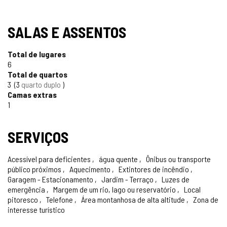
SELO
SALAS E ASSENTOS
TURISMO
Total de lugares
CONFIÁVEL
6
Total de quartos
3
3
quarto duplo
Camas extras
1
SERVIÇOS
Acessível para deficientes
água quente
Ônibus ou transporte
público próximos
Aquecimento
Extintores de incêndio
Garagem - Estacionamento
Jardim - Terraço
Luzes de
emergência
Margem de um rio, lago ou reservatório
Local
pitoresco
Telefone
Área montanhosa de alta altitude
Zona de
interesse turístico