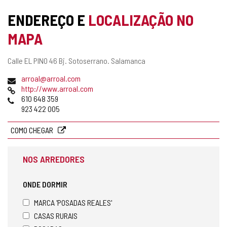
ENDEREÇO E
LOCALIZAÇÃO NO
MAPA
Endereço
Calle EL PINO 46 Bj.
Sotoserrano.
Salamanca
postal
Endereço
arroal@arroal.com
de
Pagina
http://www.arroal.com
email
web
Telefones
610 648 359
923 422 005
COMO CHEGAR
NOS ARREDORES
ONDE DORMIR
MARCA 'POSADAS REALES'
CASAS RURAIS