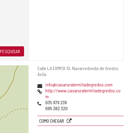
PESQUISAR
Endereço
Calle LA ERMITA 10.
Navarredonda de Gredos.
postal
Ávila
Endereço
info@casaruralermitadegredos.com
de
Pagina
http://www.casaruralermitadegredos.co
email
web
m
Telefones
635 979 239
695 382 320
COMO CHEGAR