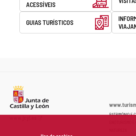
VISITA
ACESSÍVEIS
INFOR
GUIAS TURÍSTICOS
VIAJA
www.turism
PATRIMÓNIO E 
Portal
www.jcyl.es
ENOTURISMO E
Web
da
NATUREZA
Uso de cookies