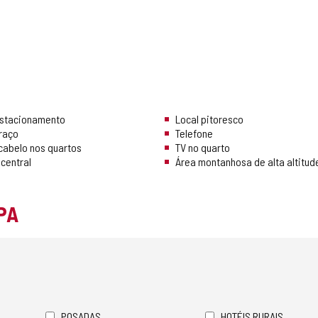
Estacionamento
Local pitoresco
rraço
Telefone
cabelo nos quartos
TV no quarto
central
Área montanhosa de alta altitud
PA
POSADAS
HOTÉIS RURAIS