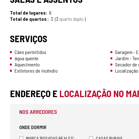
TURISMO
Total de lugares
6
CONFIÁVEL
Total de quartos
3
3
quarto duplo
SERVIÇOS
Cães permitidos
Garagem - 
água quente
Jardim - Te
Aquecimento
Secador de 
Extintores de incêndio
Localização 
ENDEREÇO E
LOCALIZAÇÃO NO MA
NOS ARREDORES
ONDE DORMIR
MARCA 'POSADAS REALES'
CASAS RURAIS