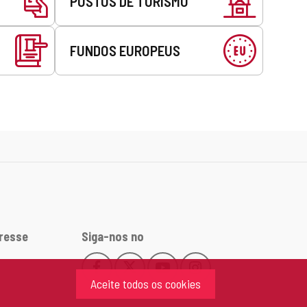
POSTOS DE TURISMO
FUNDOS EUROPEUS
eresse
Siga-nos no
Facebook
X
YouTube
Instagram
Este
Este
Este
Este
Aceite todos os cookies
enlace
enlace
enlace
enlace
se
se
se
se