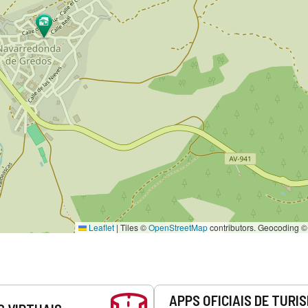
Leaflet
|
Tiles ©
OpenStreetMap
contributors. Geocoding 
APPS OFICIAIS DE TURI