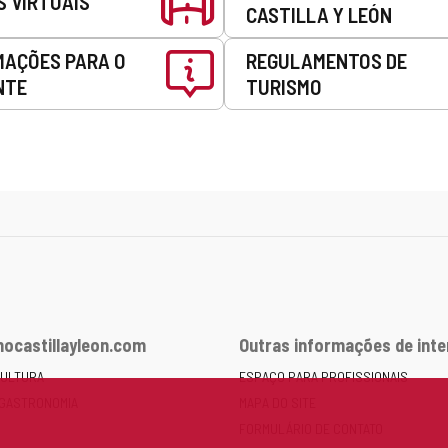
S VIRTUAIS
CASTILLA Y LEÓN
MAÇÕES PARA O
REGULAMENTOS DE
NTE
TURISMO
ocastillayleon.com
Outras informações de int
CULTURA
ESPAÇO PARA PROFISSIONAIS
 GASTRONOMIA
MAPA DO SITE
FORMULÁRIO DE CONTATO