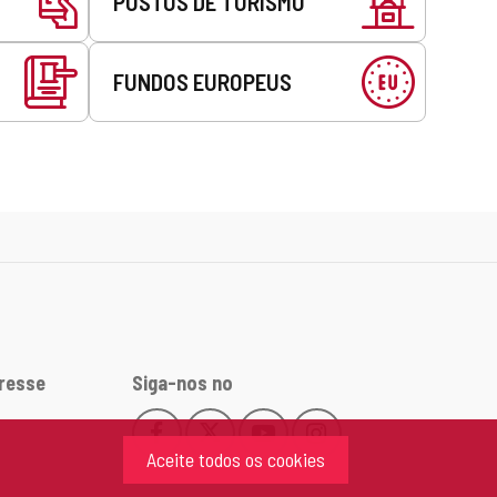
POSTOS DE TURISMO
FUNDOS EUROPEUS
eresse
Siga-nos no
Facebook
X
YouTube
Instagram
Este
Este
Este
Este
Aceite todos os cookies
enlace
enlace
enlace
enlace
se
se
se
se