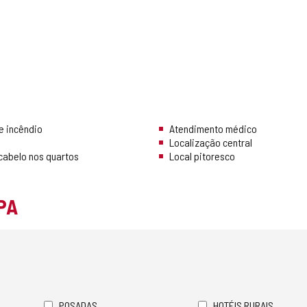
e incêndio
Atendimento médico
Localização central
cabelo nos quartos
Local pitoresco
PA
POSADAS
HOTÉIS RURAIS