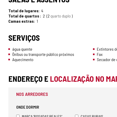
TURISMO
Total de lugares
4
CONFIÁVEL
Total de quartos
2
2
quarto duplo
Camas extras
1
SERVIÇOS
água quente
Extintores d
Ônibus ou transporte público próximos
Fax
Aquecimento
Secador de 
ENDEREÇO E
LOCALIZAÇÃO NO MA
NOS ARREDORES
ONDE DORMIR
MARCA 'POSADAS REALES'
CASAS RURAIS