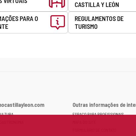
S VIRTUAIS
CASTILLA Y LEÓN
MAÇÕES PARA O
REGULAMENTOS DE
NTE
TURISMO
ocastillayleon.com
Outras informações de int
CULTURA
ESPAÇO PARA PROFISSIONAIS
 GASTRONOMIA
MAPA DO SITE
FORMULÁRIO DE CONTATO