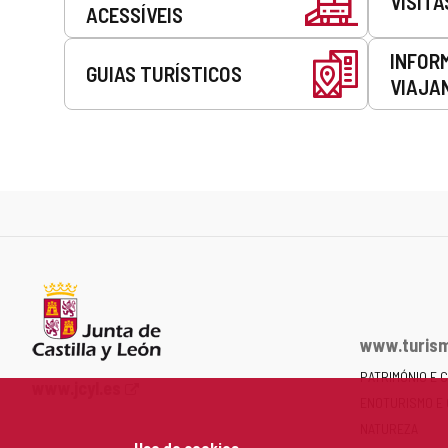
VISITA
ACESSÍVEIS
INFOR
GUIAS TURÍSTICOS
VIAJA
www.turism
PATRIMÓNIO E 
Portal
www.jcyl.es
ENOTURISMO E
Web
da
NATUREZA
Uso de cookies