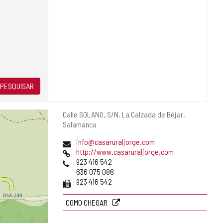
PESQUISAR
Endereço
Calle SOLANO, S/N.
La Calzada de Béjar.
postal
Salamanca
Endereço
info@casaruraljorge.com
de
Pagina
http://www.casaruraljorge.com
email
web
Telefones
923 416 542
636 075 086
Fax
923 416 542
COMO CHEGAR