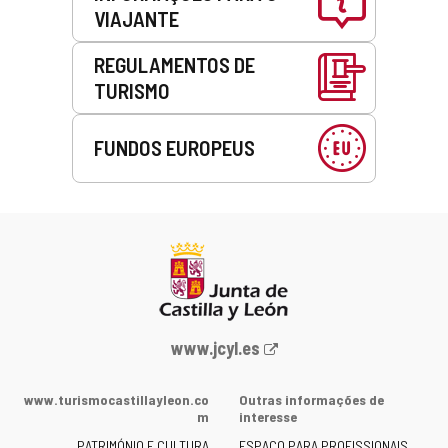
VIAJANTE
REGULAMENTOS DE
TURISMO
FUNDOS EUROPEUS
Portal
www.jcyl.es
Web
da
www.turismocastillayleon.co
Outras informações de
Junta
m
interesse
de
PATRIMÓNIO E CULTURA
ESPAÇO PARA PROFISSIONAIS