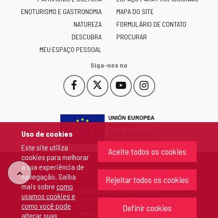
Castilla
ENOTURISMO E GASTRONOMIA
MAPA DO SITE
y
NATUREZA
FORMULÁRIO DE CONTATO
León
-
DESCUBRA
PROCURAR
MEU ESPAÇO PESSOAL
Siga-nos no
Facebook
X
YouTube
Instagram
Este
Este
Este
Este
enlace
enlace
enlace
enlace
se
se
se
se
abrirá
abrirá
abrirá
abrirá
en
en
en
en
Uso de cookies
una
una
una
una
Este site utiliza
ventana
ventana
ventana
ventana
Aceite todos os cookies
cookies para melhorar
nueva.
nueva.
nueva.
nueva.
a sua experiência de
"Voltar
navegação. Saiba
Rejeitar todos os cookies
mais sobre
como
Copyright 2026 - Junta de Castela e Leão
usamos cookies e
ao
Todos os direitos reservados
como você pode
Definir cookies
POLÍTICA DE COOKIES
alterar suas