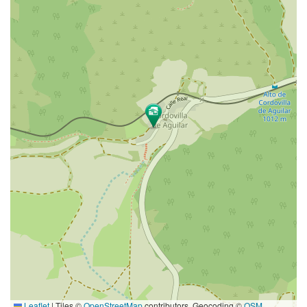
Leaflet
|
Tiles ©
OpenStreetMap
contributors. Geocoding ©
OSM