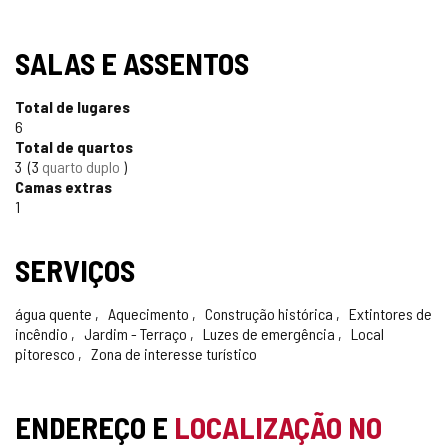
SELO
SALAS E ASSENTOS
TURISMO
Total de lugares
CONFIÁVEL
6
Total de quartos
3
3
quarto duplo
Camas extras
1
SERVIÇOS
água quente
Aquecimento
Construção histórica
Extintores de
incêndio
Jardim - Terraço
Luzes de emergência
Local
pitoresco
Zona de interesse turístico
ENDEREÇO E
LOCALIZAÇÃO NO