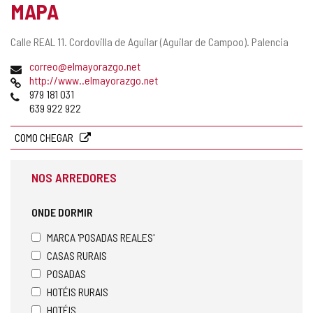
MAPA
Endereço
Calle REAL 11.
Cordovilla de Aguilar (Aguilar de Campoo).
Palencia
postal
Endereço
correo@elmayorazgo.net
de
Pagina
http://www..elmayorazgo.net
email
web
Telefones
979 181 031
639 922 922
COMO CHEGAR
NOS ARREDORES
ONDE DORMIR
MARCA 'POSADAS REALES'
CASAS RURAIS
POSADAS
HOTÉIS RURAIS
HOTÉIS