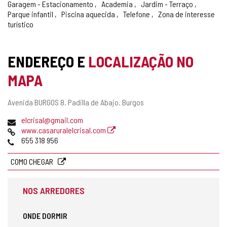
Garagem - Estacionamento
Academia
Jardim - Terraço
Parque infantil
Piscina aquecida
Telefone
Zona de interesse
turístico
ENDEREÇO E
LOCALIZAÇÃO NO
MAPA
Endereço
Avenida BURGOS 8.
Padilla de Abajo.
Burgos
postal
Endereço
elcrisal@gmail.com
de
Pagina
www.casaruralelcrisal.com
email
web
Telefones
655 318 956
COMO CHEGAR
NOS ARREDORES
ONDE DORMIR