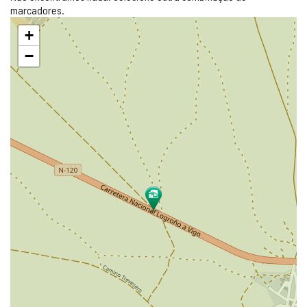
marcadores.
Pular
+
mapa
−