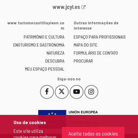
Portal
www.jcyl.es
Web
da
www.turismocastillayleon.co
Outras informações de
Junta
m
interesse
de
PATRIMÓNIO E CULTURA
ESPAÇO PARA PROFISSIONAIS
Castilla
ENOTURISMO E GASTRONOMIA
MAPA DO SITE
y
NATUREZA
FORMULÁRIO DE CONTATO
León
-
DESCUBRA
PROCURAR
MEU ESPAÇO PESSOAL
Siga-nos no
Facebook
X
YouTube
Instagram
Este
Este
Este
Este
enlace
enlace
enlace
enlace
se
se
se
se
abrirá
abrirá
abrirá
abrirá
en
en
en
en
Uso de cookies
una
una
una
una
Este site utiliza
ventana
ventana
ventana
ventana
Aceite todos os cookies
cookies para melhorar
nueva.
nueva.
nueva.
nueva.