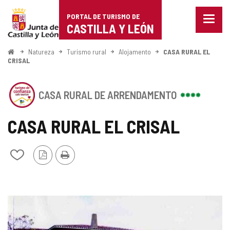
Portal
Ir para o conteúdo
PORTAL DE TURISMO DE
Menu
de
CASTILLA Y LEÓN
fecha
Mostr
Turismo
opçõe
Começo
Natureza
Turismo rural
Alojamento
CASA RURAL EL
de
CRISAL
de
naveg
Castilla
Este
CASA RURAL DE ARRENDAMENTO
estabelecimento
y
possui
o
CASA RURAL EL CRISAL
León
SELO
DE
CONFIANçA
Versão
Imprimir
Adicionar
TURíSTICA
PDF
/
CASTILLA
remover
Y
de
LE
meus
u00D3N
GALERIA
cadernos
DE