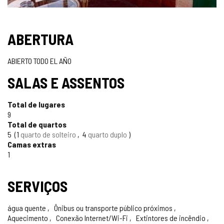
SELO
ABERTURA
TURISMO
ABIERTO TODO EL AÑO
CONFIÁVEL
SALAS E ASSENTOS
Total de lugares
9
Total de quartos
5
1
quarto de solteiro
4
quarto duplo
Camas extras
1
SERVIÇOS
água quente
Ônibus ou transporte público próximos
Aquecimento
Conexão Internet/Wi-Fi
Extintores de incêndio