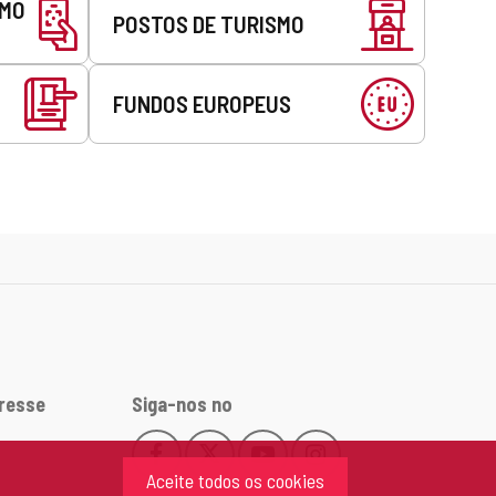
SMO
POSTOS DE TURISMO
FUNDOS EUROPEUS
eresse
Siga-nos no
Facebook
X
YouTube
Instagram
Este
Este
Este
Este
Aceite todos os cookies
enlace
enlace
enlace
enlace