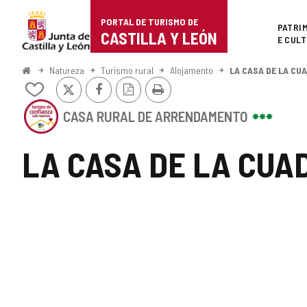
Portal
Ir para o conteúdo
PORTAL DE TURISMO DE
Superi
PATRI
de
CASTILLA Y LEÓN
E CUL
Turismo
Começo
Natureza
Turismo rural
Alojamento
LA CASA DE LA CU
x
Facebook
Versão
Imprimir
de
Adicionar
PDF
/
Este
Castilla
remover
CASA RURAL DE ARRENDAMENTO
estabelecimento
de
possui
y
meus
o
LA CASA DE LA CUA
cadernos
SELO
León
DE
CONFIANçA
TURíSTICA
CASTILLA
Y
LE
GALERIA
u00D3N
DE
IMAGENS