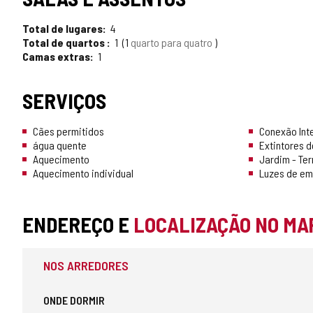
TURISMO
Total de lugares
4
CONFIÁVEL
Total de quartos
1
1
quarto para quatro
Camas extras
1
SERVIÇOS
Cães permitidos
Conexão Int
água quente
Extintores d
Aquecimento
Jardim - Te
Aquecimento individual
Luzes de em
ENDEREÇO E
LOCALIZAÇÃO NO MA
NOS ARREDORES
ONDE DORMIR