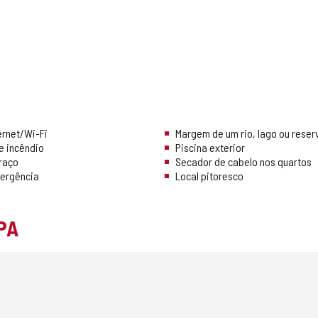
ernet/Wi-Fi
Margem de um rio, lago ou reser
e incêndio
Piscina exterior
rraço
Secador de cabelo nos quartos
ergência
Local pitoresco
PA