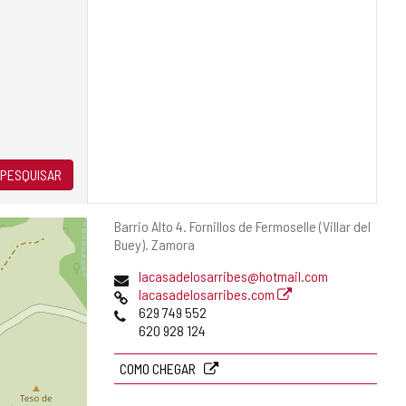
PESQUISAR
Endereço
Barrio Alto 4.
Fornillos de Fermoselle (Villar del
postal
Buey).
Zamora
Endereço
lacasadelosarribes@hotmail.com
de
Pagina
lacasadelosarribes.com
email
web
Telefones
629 749 552
620 928 124
COMO CHEGAR