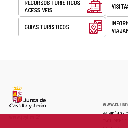
RECURSOS TURÍSTICOS
VISITA
ACESSÍVEIS
INFOR
GUIAS TURÍSTICOS
VIAJA
www.turism
PATRIMÓNIO E 
Portal
www.jcyl.es
ENOTURISMO E
Web