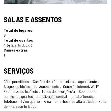
SELO
SALAS E ASSENTOS
TURISMO
Total de lugares
CONFIÁVEL
8
Total de quartos
4
4
quarto duplo
Camas extras
1
SERVIÇOS
Cães permitidos
Cartões de crédito aceitos
água quente
Aluguel de bicicletas
Aquecimento
Conexão Internet/Wi-Fi
Extintores de incêndio
Luzes de emergência
Secador de
cabelo nos quartos
Localização central
Local pitoresco
Telefone
TV no quarto
Área montanhosa de alta altitude
Zona
de interesse turístico