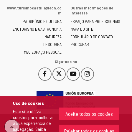
da
www.turismocastillayleon.co
Outras informações de
Junta
m
interesse
de
PATRIMÓNIO E CULTURA
ESPAÇO PARA PROFISSIONAIS
Castilla
ENOTURISMO E GASTRONOMIA
MAPA DO SITE
y
NATUREZA
FORMULÁRIO DE CONTATO
León
-
DESCUBRA
PROCURAR
MEU ESPAÇO PESSOAL
Siga-nos no
Facebook
X
YouTube
Instagram
Este
Este
Este
Este
enlace
enlace
enlace
enlace
se
se
se
se
abrirá
abrirá
abrirá
abrirá
en
en
en
en
Uso de cookies
una
una
una
una
Este site utiliza
ventana
ventana
ventana
ventana
Aceite todos os cookies
cookies para melhorar
nueva.
nueva.
nueva.
nueva.
a sua experiência de
"Voltar
navegação. Saiba
Rejeitar todos os cookies