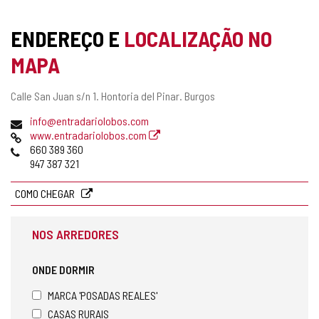
ENDEREÇO E
LOCALIZAÇÃO NO
MAPA
Endereço
Calle San Juan s/n 1.
Hontoria del Pinar.
Burgos
postal
Endereço
info@entradariolobos.com
de
Pagina
www.entradariolobos.com
email
web
Telefones
660 389 360
947 387 321
COMO CHEGAR
NOS ARREDORES
ONDE DORMIR
MARCA 'POSADAS REALES'
CASAS RURAIS