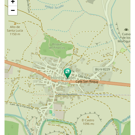
+
mapa
−