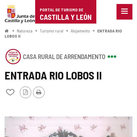
Portal
Ir para o conteúdo
PORTAL DE TURISMO DE
Menu
de
CASTILLA Y LEÓN
fecha
Mostr
Turismo
opçõe
Começo
Natureza
Turismo rural
Alojamento
ENTRADA RIO
de
LOBOS II
de
naveg
Castilla
Este
CASA RURAL DE ARRENDAMENTO
estabelecimento
y
possui
o
ENTRADA RIO LOBOS II
León
SELO
DE
CONFIANçA
Versão
Imprimir
Adicionar
TURíSTICA
PDF
/
CASTILLA
remover
Y
de
LE
meus
u00D3N
GALERIA
cadernos
DE