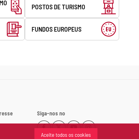
SMO
POSTOS DE TURISMO
FUNDOS EUROPEUS
eresse
Siga-nos no
Facebook
X
YouTube
Instagram
Este
Este
Este
Este
Aceite todos os cookies
enlace
enlace
enlace
enlace