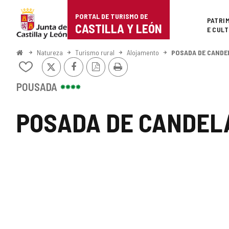
Portal
Ir para o conteúdo
PORTAL DE TURISMO DE
Superi
PATRI
de
CASTILLA Y LEÓN
E CUL
Turismo
Começo
Natureza
Turismo rural
Alojamento
POSADA DE CANDE
x
Facebook
Versão
Imprimir
de
Adicionar
PDF
/
Castilla
remover
POUSADA
de
y
meus
POSADA DE CANDEL
cadernos
León
GALERIA
DE
IMAGENS