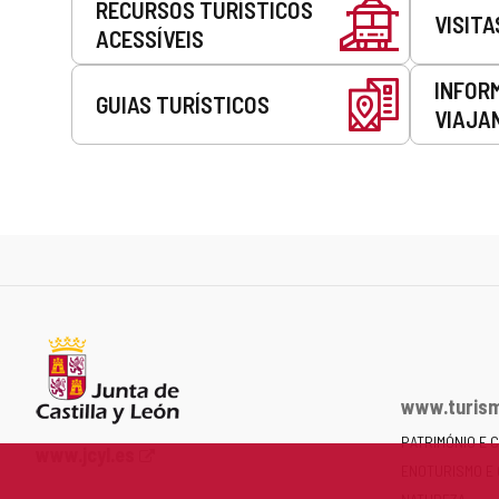
RECURSOS TURÍSTICOS
VISITA
ACESSÍVEIS
INFOR
GUIAS TURÍSTICOS
VIAJA
www.turism
PATRIMÓNIO E 
Portal
www.jcyl.es
ENOTURISMO E
Web