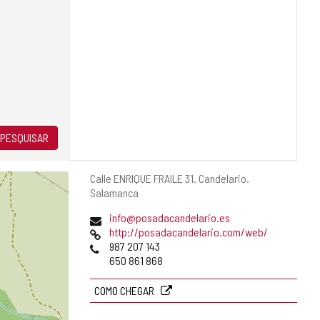
PESQUISAR
Endereço
Calle ENRIQUE FRAILE 31.
Candelario.
postal
Salamanca
Endereço
info@posadacandelario.es
de
Pagina
http://posadacandelario.com/web/
email
web
Telefones
987 207 143
650 861 868
COMO CHEGAR