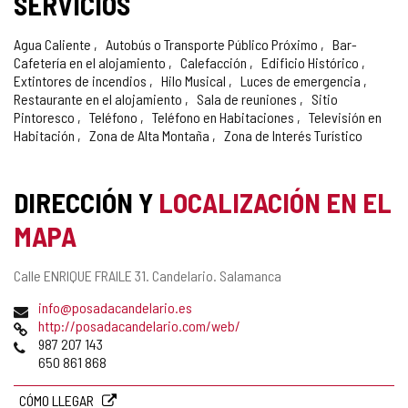
SERVICIOS
Agua Caliente
Autobús o Transporte Público Próximo
Bar-
Cafetería en el alojamiento
Calefacción
Edificio Histórico
Extintores de incendios
Hilo Musical
Luces de emergencia
Restaurante en el alojamiento
Sala de reuniones
Sitio
Pintoresco
Teléfono
Teléfono en Habitaciones
Televisión en
Habitación
Zona de Alta Montaña
Zona de Interés Turístico
DIRECCIÓN Y
LOCALIZACIÓN EN EL
MAPA
Dirección
Calle ENRIQUE FRAILE 31.
Candelario.
Salamanca
postal
Dirección
info@posadacandelario.es
de
Página
http://posadacandelario.com/web/
correo
Web
Teléfonos
987 207 143
electrónico
650 861 868
CÓMO LLEGAR