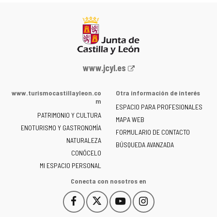
Portal
www.jcyl.es
web
de
www.turismocastillayleon.co
Otra información de interés
la
m
ESPACIO PARA PROFESIONALES
Junta
PATRIMONIO Y CULTURA
de
MAPA WEB
ENOTURISMO Y GASTRONOMÍA
Castilla
FORMULARIO DE CONTACTO
NATURALEZA
y
BÚSQUEDA AVANZADA
León
CONÓCELO
-
MI ESPACIO PERSONAL
Conecta con nosotros en
Facebook
X
YouTube
Instagram
Este
Este
Este
Este
enlace
enlace
enlace
enlace