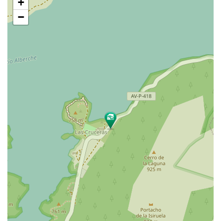
+
mapa
−