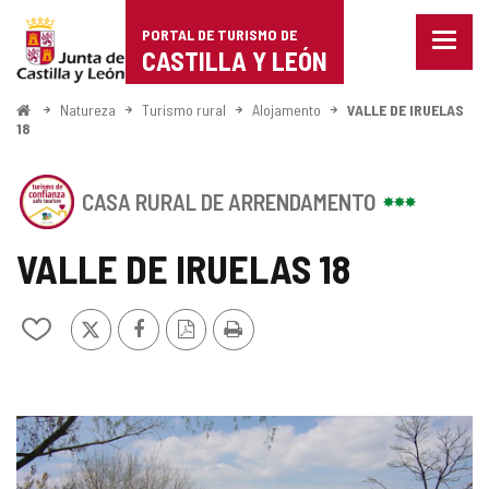
Portal
Ir para o conteúdo
PORTAL DE TURISMO DE
Menu
de
CASTILLA Y LEÓN
fecha
Mostr
Turismo
opçõe
Começo
Natureza
Turismo rural
Alojamento
VALLE DE IRUELAS
de
18
de
naveg
Castilla
Este
CASA RURAL DE ARRENDAMENTO
estabelecimento
y
possui
o
VALLE DE IRUELAS 18
León
SELO
DE
CONFIANçA
x
Facebook
Versão
Imprimir
Adicionar
TURíSTICA
PDF
/
CASTILLA
remover
Y
de
LE
meus
u00D3N
GALERIA
cadernos
DE