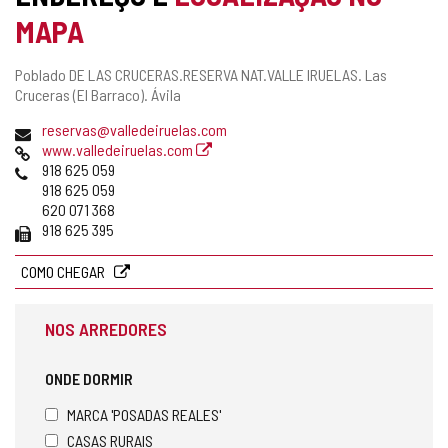
MAPA
Endereço
Poblado DE LAS CRUCERAS.RESERVA NAT.VALLE IRUELAS.
Las
postal
Cruceras (El Barraco).
Ávila
Endereço
reservas@valledeiruelas.com
de
Pagina
www.valledeiruelas.com
email
web
Telefones
918 625 059
918 625 059
620 071 368
Fax
918 625 395
COMO CHEGAR
NOS ARREDORES
ONDE DORMIR
MARCA 'POSADAS REALES'
CASAS RURAIS