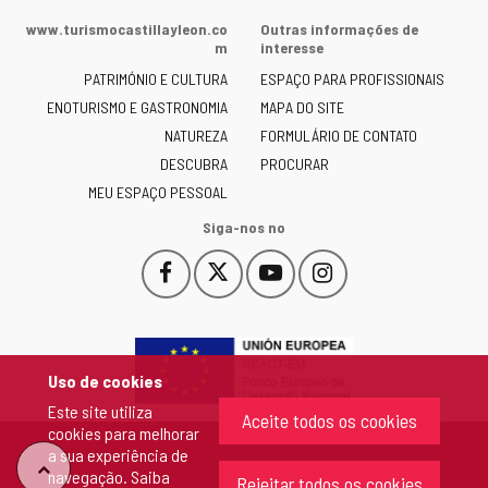
da
www.turismocastillayleon.co
Outras informações de
Junta
m
interesse
de
PATRIMÓNIO E CULTURA
ESPAÇO PARA PROFISSIONAIS
Castilla
ENOTURISMO E GASTRONOMIA
MAPA DO SITE
y
NATUREZA
FORMULÁRIO DE CONTATO
León
-
DESCUBRA
PROCURAR
MEU ESPAÇO PESSOAL
Siga-nos no
Facebook
X
YouTube
Instagram
Este
Este
Este
Este
enlace
enlace
enlace
enlace
se
se
se
se
abrirá
abrirá
abrirá
abrirá
en
en
en
en
Uso de cookies
una
una
una
una
Este site utiliza
ventana
ventana
ventana
ventana
Aceite todos os cookies
cookies para melhorar
nueva.
nueva.
nueva.
nueva.
a sua experiência de
"Voltar
navegação. Saiba
Rejeitar todos os cookies