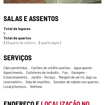
SELO
SALAS E ASSENTOS
TURISMO
Total de lugares
CONFIÁVEL
5
Total de quartos
3
1
quarto de solteiro
2
quarto duplo
SERVIÇOS
Cães permitidos
Cartões de crédito aceitos
água quente
Aquecimento
Extintores de incêndio
Fax
Garagem -
Estacionamento
Jardim - Terraço
Margem de um rio, lago ou
reservatório
Sala de reuniões
Secador de cabelo nos quartos
Local pitoresco
Telefone
ENDEREÇO E
LOCALIZAÇÃO NO