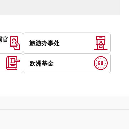
局官
旅游办事处
欧洲基金