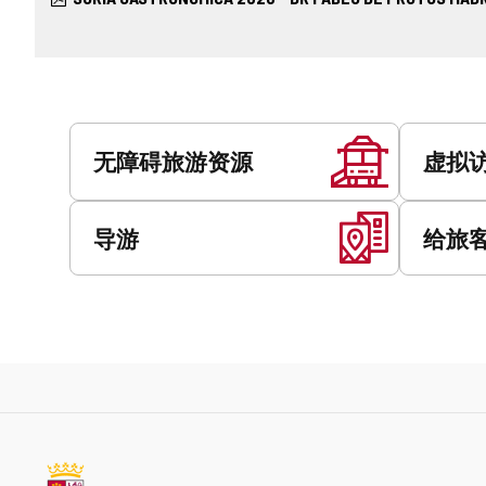
服
务
无障碍旅游资源
虚拟
导游
给旅