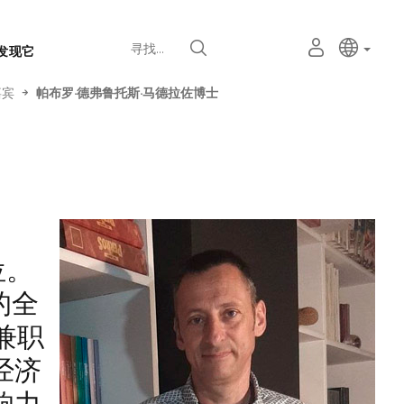
语
主动语
中文
我
寻找
发现它
言
的
个
选
人
嘉宾
帕布罗·德弗鲁托斯·马德拉佐博士
择
空
器
间
位。
的全
兼职
经济
响力