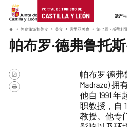
Portal
跳至内容
PORTAL DE TURISMO DE
Superi
de
CASTILLA Y LEÓN
遗产与
Turismo
开
美食旅游和美食
美食
索里亚美食
第七届卡斯蒂利亚-莱昂
始
de
帕布罗·德弗鲁托斯
Castilla
y
León
帕布罗·德弗鲁托斯
PDF
Madraz
版
本
打
他自 199
印
职教授，自 
教授。他专
影响以及环