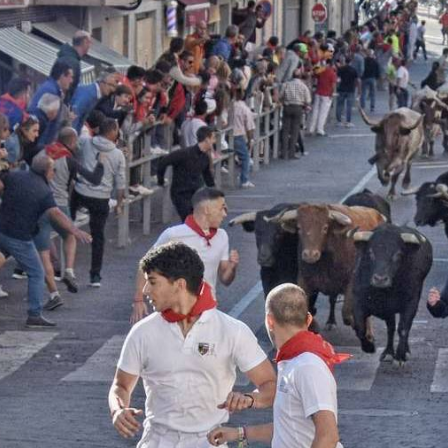
图
灯
片
片
数
量:
库
3