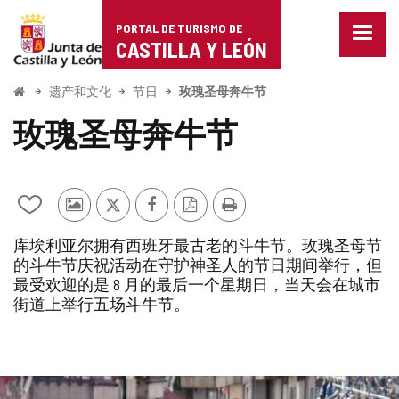
Portal
跳至内容
PORTAL DE TURISMO DE
菜
de
CASTILLA Y LEÓN
单
已
Turismo
关
开
遗产和文化
节日
玫瑰圣母奔牛节
闭。
始
de
显
玫瑰圣母奔牛节
示
Castilla
导
航
y
选
项
从
其
推
Facebook
PDF
打
León
我
他
特
版
印
库埃利亚尔拥有西班牙最古老的斗牛节。玫瑰圣母节
的
游
本
的斗牛节庆祝活动在守护神圣人的节日期间举行，但
笔
客
最受欢迎的是 8 月的最后一个星期日，当天会在城市
记
的
本
照
街道上举行五场斗牛节。
中
片
添
加/
删
幻
除