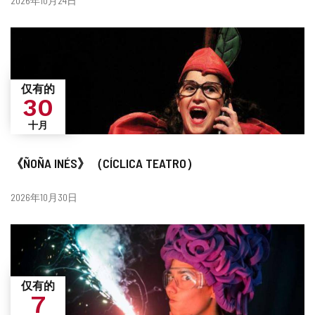
2026年10月24日
期
仅有的
30
十月
《ÑOÑA INÉS》（CÍCLICA TEATRO）
日
2026年10月30日
期
仅有的
7