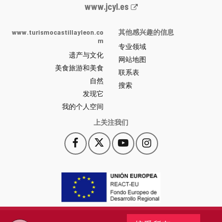
Junta
www.jcyl.es
de
Castilla
www.turismocastillayleon.co
其他感兴趣的信息
y
m
专业领域
León
遗产与文化
网
网站地图
美食旅游和美食
站
联系表
自然
门
搜索
户
发现它
-
我的个人空间
上关注我们
Facebook
X
YouTube
Instagram
此
此
此
此
链
链
链
链
接
接
接
接
会
会
会
会
打
打
打
打
开
开
开
开
一
一
一
一
个
个
个
个