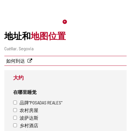
地址和
地图位置
邮
Cuéllar.
Segovia
寄
地
如何到达
址
大约
在哪里睡觉
品牌"POSADAS REALES"
农村房屋
波萨达斯
乡村酒店