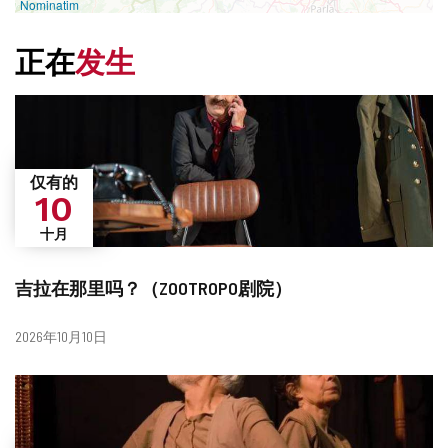
Nominatim
正在
发生
仅有的
10
十月
吉拉在那里吗？（ZOOTROPO剧院）
日
2026年10月10日
期