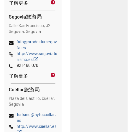
了解更多
Segovia旅游局
地
邮
Calle San Francisco, 32.
址
寄
Segovia.
Segovia
地
电
info@prodestursegov
址
子
ia.es
邮
网
http://www.segoviatu
件
页
rismo.es
地
电
921 466 070
址
话
了解更多
Cuéllar旅游局
地
邮
Plaza del Castillo.
Cuéllar.
址
寄
Segovia
地
电
turismo@aytocuellar.
址
子
es
邮
网
http://www.cuellar.es
件
页