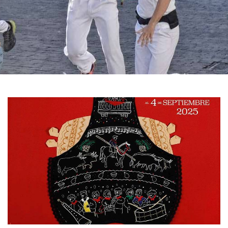
滑
动
1
图
de
3
片
库