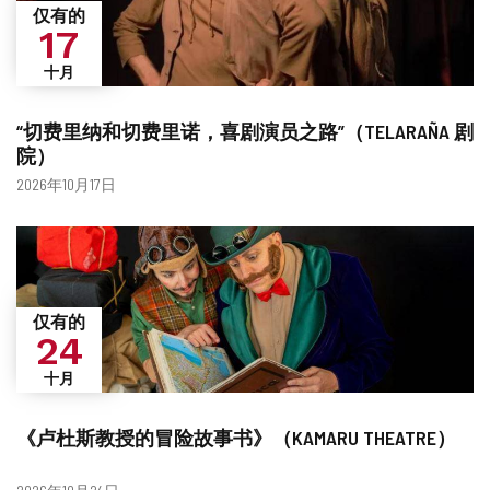
仅有的
17
十月
“切费里纳和切费里诺，喜剧演员之路”（TELARAÑA 剧
院）
日
2026年10月17日
期
仅有的
24
十月
《卢杜斯教授的冒险故事书》（KAMARU THEATRE）
日