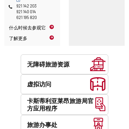
地
电
921 142 203
址
话
921 140 014
621 195 820
什么时候
去参观它
了解更多
服
务
无障碍旅游资源
虚拟访问
卡斯蒂利亚莱昂旅游局官
方应用程序
旅游办事处