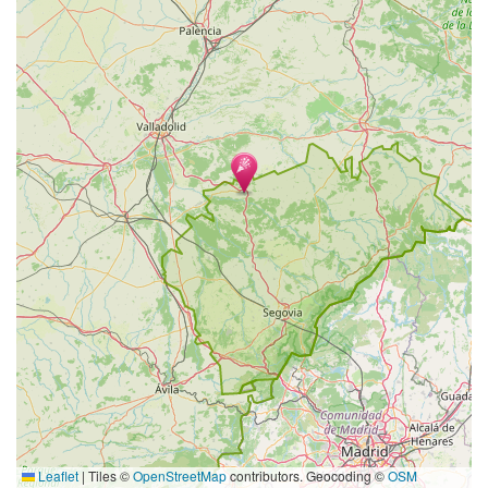
Leaflet
|
Tiles ©
OpenStreetMap
contributors. Geocoding ©
OSM