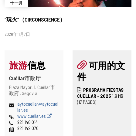
十一月
“玩火”（CIRCONSCIENCE）
日
2026年11月7日
期
旅游
信息
可用的文
件
Cuéllar市政厅
地
邮
Plaza Mayor, 1.
Cuéllar市
PROGRAMA FIESTAS
址
寄
政府 .
Segovia
CUÉLLAR - 2025
1.8
MB
地
(17 PAGES)
电
aytocuellar@aytocuel
址
子
lar.es
邮
网
www.cuellar.es
件
页
电
921 140 014
地
话
传
921 142 076
址
真