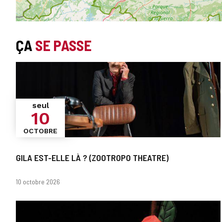
ÇA
SE PASSE
seul
10
OCTOBRE
GILA EST-ELLE LÀ ? (ZOOTROPO THEATRE)
Dates
10 octobre 2026