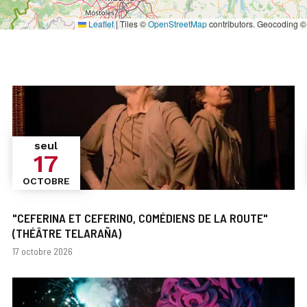
Leaflet
|
Tiles ©
OpenStreetMap
contributors. Geocoding 
seul
17
OCTOBRE
"CEFERINA ET CEFERINO, COMÉDIENS DE LA ROUTE"
(THÉÂTRE TELARAÑA)
Dates
17 octobre 2026