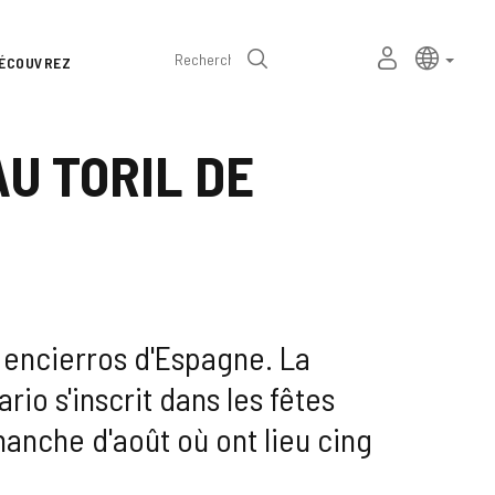
Sélecteur
Langue a
frança
MON
Recherche
ÉCOUVREZ
de
ESPACE
PERSONNEL
langue
U TORIL DE
s encierros d'Espagne. La
io s'inscrit dans les fêtes
imanche d'août où ont lieu cing