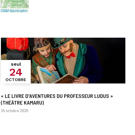
©
OSM Nominatim
seul
24
OCTOBRE
« LE LIVRE D'AVENTURES DU PROFESSEUR LUDUS »
(THÉÂTRE KAMARU)
Dates
24 octobre 2026