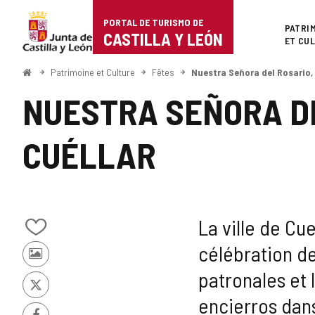
Portal
Passer au contenu
PORTAL DE TURISMO DE
Superi
PATRI
de
CASTILLA Y LEÓN
ET CU
Turismo
<
Patrimoine et Culture
Fêtes
Nuestra Señora del Rosario, 
Accueil
de
NUESTRA SEÑORA DE
Castilla
CUÉLLAR
y
León
La ville de Cu
Ajouter/retirer
célébration de
le
Photos
contenu
patronales et 
d'autres
de
touristes
cahiers
X
encierros dan