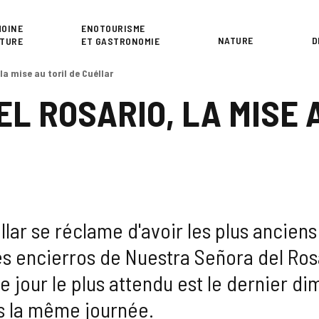
or
MOINE
ENOTOURISME
NATURE
D
LTURE
ET GASTRONOMIE
la mise au toril de Cuéllar
L ROSARIO, LA MISE A
ellar se réclame d'avoir les plus ancien
s encierros de Nuestra Señora del Rosar
le jour le plus attendu est le dernier d
s la même journée.