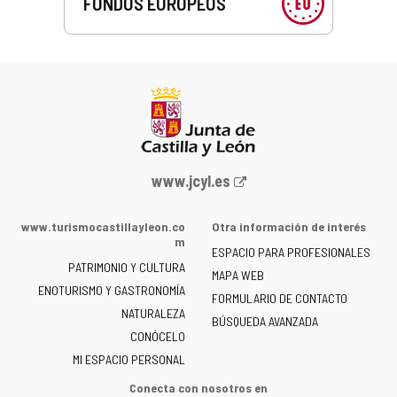
FONDOS EUROPEOS
Portal
www.jcyl.es
web
de
www.turismocastillayleon.co
Otra información de interés
la
m
ESPACIO PARA PROFESIONALES
Junta
PATRIMONIO Y CULTURA
de
MAPA WEB
ENOTURISMO Y GASTRONOMÍA
Castilla
FORMULARIO DE CONTACTO
NATURALEZA
y
BÚSQUEDA AVANZADA
León
CONÓCELO
-
MI ESPACIO PERSONAL
Conecta con nosotros en