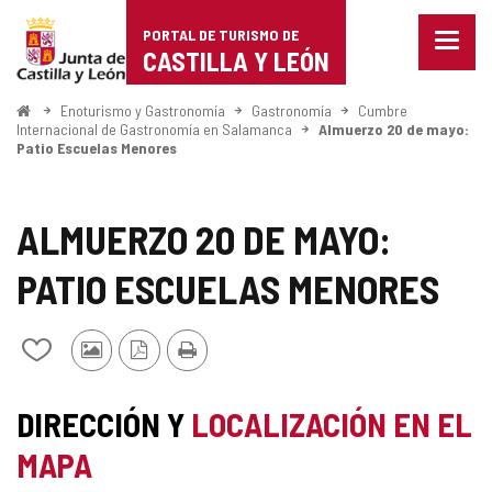
Portal
Saltar al contenido
PORTAL DE TURISMO DE
Menu
de
CASTILLA Y LEÓN
cerra
Mostr
Turismo
opcio
Inicio
Enoturismo y Gastronomía
Gastronomía
Cumbre
de
Internacional de Gastronomía en Salamanca
Almuerzo 20 de mayo:
de
Patio Escuelas Menores
naveg
Castilla
y
ALMUERZO 20 DE MAYO:
León
PATIO ESCUELAS MENORES
Fotos
Versión
Imprimir
Añadir/quitar
de
PDF
de
otros
mis
turistas
cuadernos
DIRECCIÓN Y
LOCALIZACIÓN EN EL
MAPA