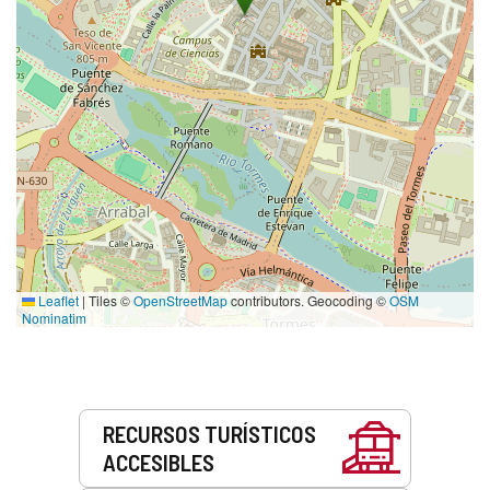
Leaflet
|
Tiles ©
OpenStreetMap
contributors. Geocoding ©
OSM
Nominatim
Servicios
RECURSOS TURÍSTICOS
ACCESIBLES