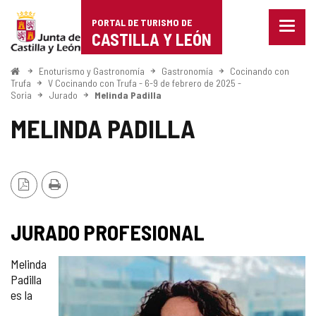
Portal
Saltar al contenido
PORTAL DE TURISMO DE
Menu
de
CASTILLA Y LEÓN
cerra
Mostr
Turismo
opcio
Inicio
Enoturismo y Gastronomía
Gastronomía
Cocinando con
de
Trufa
V Cocinando con Trufa - 6-9 de febrero de 2025 -
de
Soria
Jurado
Melinda Padilla
naveg
Castilla
MELINDA PADILLA
y
León
Versión
Imprimir
PDF
JURADO PROFESIONAL
Melinda
Padilla
es la