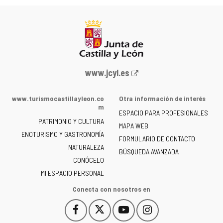
Portal
www.jcyl.es
web
de
www.turismocastillayleon.co
Otra información de interés
la
m
ESPACIO PARA PROFESIONALES
Junta
PATRIMONIO Y CULTURA
de
MAPA WEB
ENOTURISMO Y GASTRONOMÍA
Castilla
FORMULARIO DE CONTACTO
NATURALEZA
y
BÚSQUEDA AVANZADA
León
CONÓCELO
-
MI ESPACIO PERSONAL
Conecta con nosotros en
Facebook
X
YouTube
Instagram
Este
Este
Este
Este