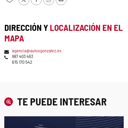
PDF
de
mis
cuadernos
DIRECCIÓN Y
LOCALIZACIÓN EN EL
MAPA
Dirección
Dirección
agencia@autosgonzalez.es
postal
de
Teléfonos
987 403 463
correo
615 170 542
electrónico
TE PUEDE INTERESAR