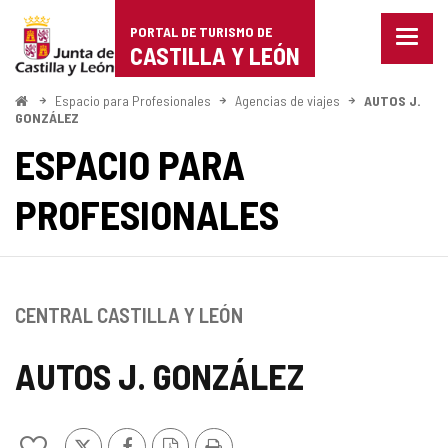
Portal
Saltar al contenido
PORTAL DE TURISMO DE
Menu
de
CASTILLA Y LEÓN
cerra
Mostr
Turismo
opcio
Inicio
Espacio para Profesionales
Agencias de viajes
AUTOS J.
de
GONZÁLEZ
de
naveg
ESPACIO PARA
Castilla
PROFESIONALES
y
León
CENTRAL CASTILLA Y LEÓN
AUTOS J. GONZÁLEZ
X
Facebook
Versión
Imprimir
Añadir/quitar