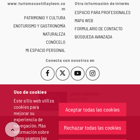
de
www.turismocastillayleon.co
Otra información de interés
la
m
ESPACIO PARA PROFESIONALES
Junta
PATRIMONIO Y CULTURA
de
MAPA WEB
ENOTURISMO Y GASTRONOMÍA
Castilla
FORMULARIO DE CONTACTO
NATURALEZA
y
BÚSQUEDA AVANZADA
León
CONÓCELO
-
MI ESPACIO PERSONAL
Conecta con nosotros en
Facebook
X
YouTube
Instagram
Este
Este
Este
Este
enlace
enlace
enlace
enlace
se
se
se
se
Uso de cookies
abrirá
abrirá
abrirá
abrirá
Este sitio web utiliza
en
en
en
en
cookies para
una
una
una
una
Aceptar todas las cookies
mejorar su
ventana
ventana
ventana
ventana
experiencia de
nueva.
nueva.
nueva.
nueva.
navegación. Más
Rechazar todas las cookies
"Volver
información sobre
cómo usamos las