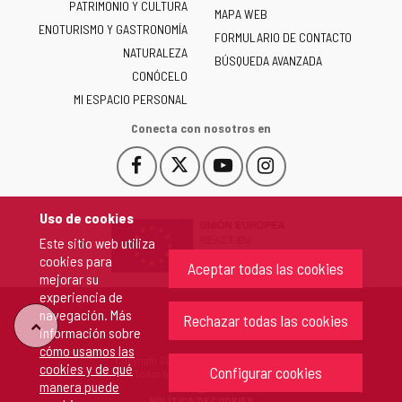
PATRIMONIO Y CULTURA
de
MAPA WEB
ENOTURISMO Y GASTRONOMÍA
Castilla
FORMULARIO DE CONTACTO
NATURALEZA
y
BÚSQUEDA AVANZADA
León
CONÓCELO
-
MI ESPACIO PERSONAL
Conecta con nosotros en
Facebook
X
YouTube
Instagram
Este
Este
Este
Este
enlace
enlace
enlace
enlace
se
se
se
se
Uso de cookies
abrirá
abrirá
abrirá
abrirá
Este sitio web utiliza
en
en
en
en
cookies para
una
una
una
una
Aceptar todas las cookies
mejorar su
ventana
ventana
ventana
ventana
experiencia de
nueva.
nueva.
nueva.
nueva.
navegación. Más
Rechazar todas las cookies
"Volver
información sobre
cómo usamos las
Copyright 2026 - Junta de Castilla y León
cookies y de qué
arriba"
Configurar cookies
Todos los derechos reservados.
manera puede
POLÍTICA DE COOKIES