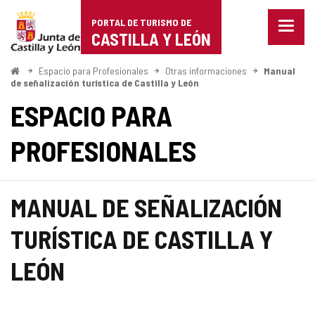
Portal
Saltar al contenido
PORTAL DE TURISMO DE
Menu
de
CASTILLA Y LEÓN
cerra
Mostr
Turismo
opcio
Inicio
Espacio para Profesionales
Otras informaciones
Manual
de
de señalización turística de Castilla y León
de
naveg
ESPACIO PARA
Castilla
PROFESIONALES
y
León
MANUAL DE SEÑALIZACIÓN
TURÍSTICA DE CASTILLA Y
LEÓN