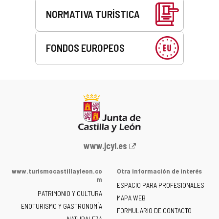
NORMATIVA TURÍSTICA
FONDOS EUROPEOS
Portal
www.jcyl.es
web
de
www.turismocastillayleon.co
Otra información de interés
la
m
ESPACIO PARA PROFESIONALES
Junta
PATRIMONIO Y CULTURA
de
MAPA WEB
ENOTURISMO Y GASTRONOMÍA
Castilla
FORMULARIO DE CONTACTO
NATURALEZA