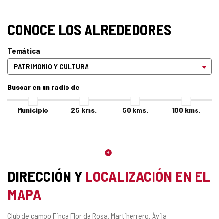
CONOCE LOS ALREDEDORES
Temática
Buscar en un radio de
Municipio
25
kms.
50
kms.
100
kms.
DIRECCIÓN Y
LOCALIZACIÓN EN EL
MAPA
Dirección
Club de campo Finca Flor de Rosa.
Martiherrero.
Ávila