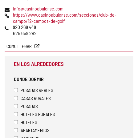
postal
Dirección
info@casinoabulense.com
de
Página
https://www.casinoabulense.com/secciones/club-de-
correo
Web
campo/12-campos-de-golf
electrónico
Teléfonos
920 269 449
625 659 282
CÓMO LLEGAR
EN LOS ALREDEDORES
DÓNDE DORMIR
POSADAS REALES
CASAS RURALES
POSADAS
HOTELES RURALES
HOTELES
APARTAMENTOS