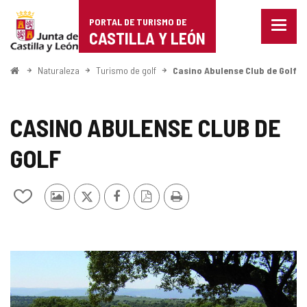
Portal
Saltar al contenido
PORTAL DE TURISMO DE
Menu
de
CASTILLA Y LEÓN
cerra
Mostr
Turismo
opcio
Inicio
Naturaleza
Turismo de golf
Casino Abulense Club de Golf
de
de
naveg
Castilla
CASINO ABULENSE CLUB DE
y
GOLF
León
Fotos
X
Facebook
Versión
Imprimir
Añadir/quitar
de
PDF
de
otros
mis
turistas
cuadernos
GALERÍA
DE