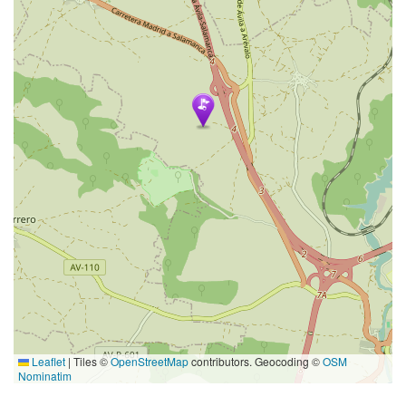
Leaflet
|
Tiles ©
OpenStreetMap
contributors. Geocoding ©
OSM
Nominatim