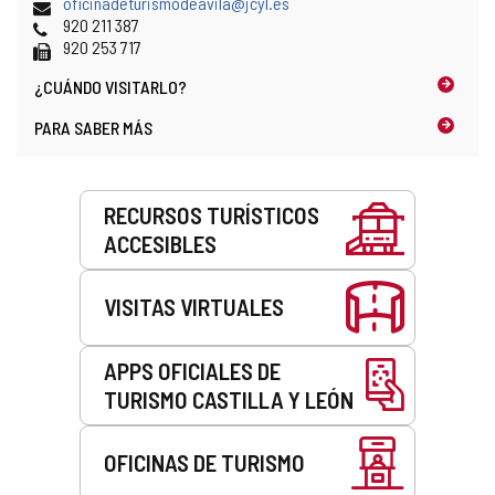
Dirección
oficinadeturismodeavila@jcyl.es
de
Teléfonos
920 211 387
correo
Fax
920 253 717
electrónico
¿CUÁNDO
VISITARLO?
PARA SABER MÁS
Servicios
RECURSOS TURÍSTICOS
ACCESIBLES
VISITAS VIRTUALES
APPS OFICIALES DE
TURISMO CASTILLA Y LEÓN
OFICINAS DE TURISMO