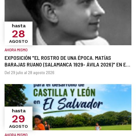
hasta
28
AGOSTO
AHORA MISMO
EXPOSICIÓN "EL ROSTRO DE UNA ÉPOCA. MATÍAS
BARAJAS RUANO (SALAMANCA 1929- ÁVILA 2026)" EN EL
ARCHIVO HISTÓRICO PROVINCIAL DE ÁVILA
¿Cuándo?
Fechas
Del 29 julio al 28 agosto 2026
hasta
29
AGOSTO
AHORA MISMO