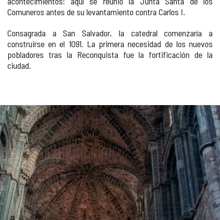
acontecimientos: aquí se reunió la Junta Santa de los
Comuneros antes de su levantamiento contra Carlos I.
Consagrada a San Salvador, la catedral comenzaría a
construirse en el 1091. La primera necesidad de los nuevos
pobladores tras la Reconquista fue la fortificación de la
ciudad.
Número
GALERÍA
de
diapositivas:
DE
3
IMÁGENES