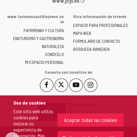
Portal
www.jcyl.es
web
de
www.turismocastillayleon.co
Otra información de interés
la
m
ESPACIO PARA PROFESIONALES
Junta
PATRIMONIO Y CULTURA
de
MAPA WEB
ENOTURISMO Y GASTRONOMÍA
Castilla
FORMULARIO DE CONTACTO
NATURALEZA
y
BÚSQUEDA AVANZADA
León
CONÓCELO
-
MI ESPACIO PERSONAL
Conecta con nosotros en
Facebook
X
YouTube
Instagram
Este
Este
Este
Este
enlace
enlace
enlace
enlace
se
se
se
se
Uso de cookies
abrirá
abrirá
abrirá
abrirá
Este sitio web utiliza
en
en
en
en
cookies para
una
una
una
una
Aceptar todas las cookies
mejorar su
ventana
ventana
ventana
ventana
experiencia de
nueva.
nueva.
nueva.
nueva.
navegación. Más