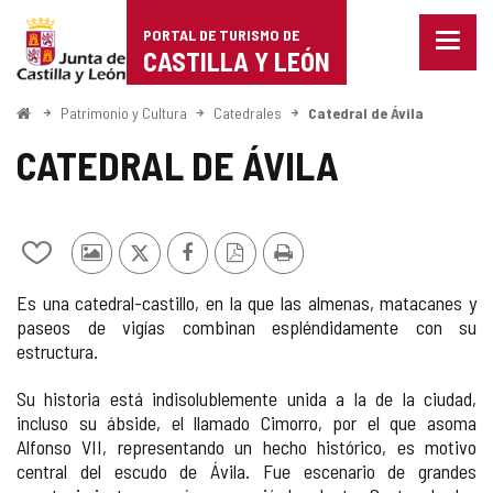
Portal
Saltar al contenido
PORTAL DE TURISMO DE
Menu
de
CASTILLA Y LEÓN
cerra
Mostr
Turismo
opcio
Inicio
Patrimonio y Cultura
Catedrales
Catedral de Ávila
de
de
naveg
CATEDRAL DE ÁVILA
Castilla
y
Añadir/quitar
Fotos
X
Facebook
Versión
Imprimir
León
de
de
PDF
Es una catedral-castillo, en la que las almenas, matacanes y
mis
otros
paseos de vigías combinan espléndidamente con su
cuadernos
turistas
estructura.
Su historia está indisolublemente unida a la de la ciudad,
incluso su ábside, el llamado Cimorro, por el que asoma
Alfonso VII, representando un hecho histórico, es motivo
central del escudo de Ávila. Fue escenario de grandes