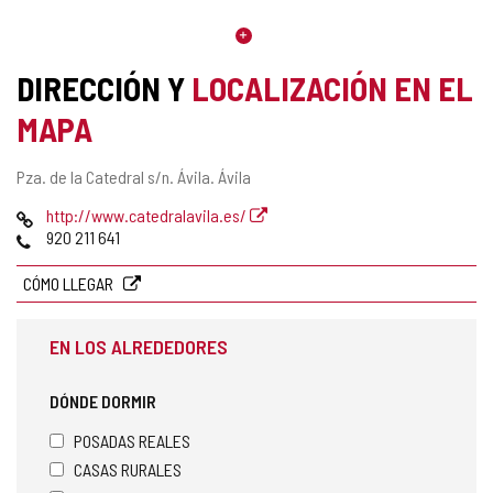
DIRECCIÓN Y
LOCALIZACIÓN EN EL
MAPA
Dirección
Pza. de la Catedral s/n.
Ávila.
Ávila
postal
Página
http://www.catedralavila.es/
Web
Teléfonos
920 211 641
CÓMO LLEGAR
EN LOS ALREDEDORES
DÓNDE DORMIR
POSADAS REALES
CASAS RURALES