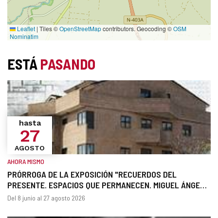
Leaflet
|
Tiles ©
OpenStreetMap
contributors. Geocoding ©
OSM
Nominatim
ESTÁ
PASANDO
hasta
27
AGOSTO
AHORA MISMO
PRÓRROGA DE LA EXPOSICIÓN "RECUERDOS DEL
PRESENTE. ESPACIOS QUE PERMANECEN. MIGUEL ÁNGEL
MEDRANO RIVILLA, ARQUITECTO" EN EL ARCHIVO
¿Cuándo?
Fechas
Del 8 junio al 27 agosto 2026
HISTÓRICO PROVINCIAL DE ÁVILA