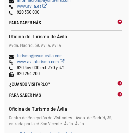
de
Página
www.avila.es
correo
Web
Teléfonos
920 350 000
electrónico
PARA SABER MÁS
Oficina de Turismo de Ávila
Dirección
Dirección
Avda. Madrid, 39.
Ávila.
Ávila
postal
Dirección
turismo@ayuntavila.com
de
Página
www.avilaturismo.com
correo
Web
Teléfonos
920 354 000 ext. 370 y 371
electrónico
Fax
920 254 200
¿CUÁNDO
VISITARLO?
PARA SABER MÁS
Oficina de Turismo de Ávila
Dirección
Dirección
Centro de Recepción de Visitantes - Avda. de Madrid, 39,
postal
entrada por la c/ San Vicente.
Ávila.
Ávila