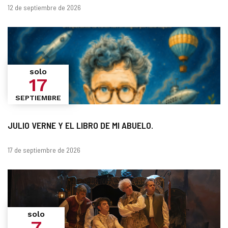
Fechas
12 de septiembre de 2026
solo
17
SEPTIEMBRE
JULIO VERNE Y EL LIBRO DE MI ABUELO.
Fechas
17 de septiembre de 2026
solo
7