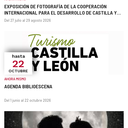
EXPOSICIÓN DE FOTOGRAFÍA DE LA COOPERACIÓN
INTERNACIONAL PARA EL DESARROLLO DE CASTILLA Y
LEÓN EN EL SALVADOR
¿Cuándo?
Fechas
Del 27 julio al 29 agosto 2026
hasta
22
OCTUBRE
AHORA MISMO
AGENDA BIBLIOESCENA
¿Cuándo?
Fechas
Del 1 junio al 22 octubre 2026