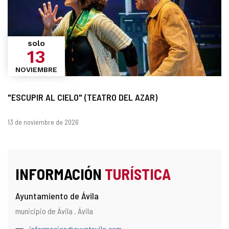
solo
13
NOVIEMBRE
"ESCUPIR AL CIELO" (TEATRO DEL AZAR)
Fechas
13 de noviembre de 2026
INFORMACIÓN
TURÍSTICA
Ayuntamiento de Ávila
Dirección
Dirección
municipio de Ávila .
Ávila
postal
Dirección
informacion@ayuntavila.com