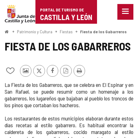
Portal
Saltar al contenido
PORTAL DE TURISMO DE
Menu
de
CASTILLA Y LEÓN
cerra
Mostr
Turismo
opcio
Inicio
Patrimonio y Cultura
Fiestas
Fiesta de los Gabarreros
de
de
naveg
FIESTA DE LOS GABARREROS
Castilla
y
Añadir/quitar
Fotos
X
Facebook
Versión
Imprimir
León
de
de
PDF
La Fiesta de los Gabarreros, que se celebra en El Espinar y en
mis
otros
San Rafael, se puede resumir como un homenaje a los
cuadernos
turistas
gabarreros, los lugareños que bajaban al pueblo los troncos de
los pinos que cortaban los hacheros.
Los restaurantes de estos municipios
elaboran durante estos
días
recetas al estilo gabarrero. Es habitual encontrar la
caldereta de los gabarreros, cocido maragato al estilo