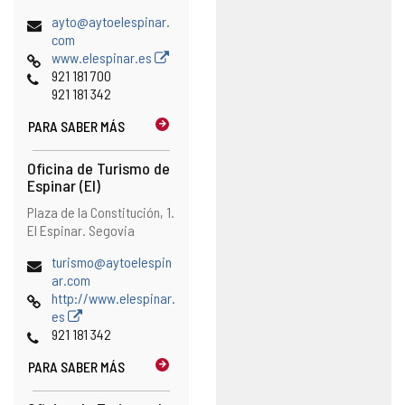
Dirección
ayto@aytoelespinar.
de
com
correo
Página
www.elespinar.es
electrónico
Web
Teléfonos
921 181 700
921 181 342
PARA SABER MÁS
Oficina de Turismo de
Espinar (El)
Dirección
Dirección
Plaza de la Constitución, 1.
postal
El Espinar.
Segovia
Dirección
turismo@aytoelespin
de
ar.com
correo
Página
http://www.elespinar.
electrónico
Web
es
Teléfonos
921 181 342
PARA SABER MÁS