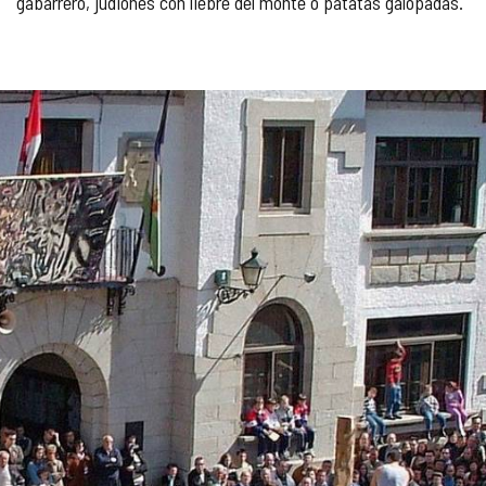
gabarrero, judiones con liebre del monte o patatas galopadas.
GALERÍA
DE
IMÁGENES