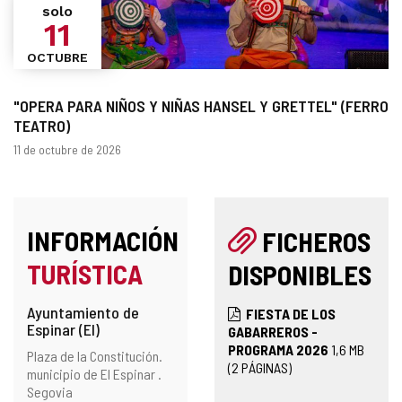
solo
11
OCTUBRE
"OPERA PARA NIÑOS Y NIÑAS HANSEL Y GRETTEL" (FERRO
TEATRO)
Fechas
11 de octubre de 2026
INFORMACIÓN
FICHEROS
TURÍSTICA
DISPONIBLES
Ayuntamiento de
FIESTA DE LOS
Espinar (El)
GABARREROS -
PROGRAMA 2026
1,6
MB
Dirección
Dirección
Plaza de la Constitución.
(2 PÁGINAS)
postal
municipio de El Espinar .
Segovia