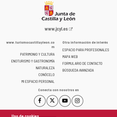
Portal
www.jcyl.es
web
de
www.turismocastillayleon.co
Otra información de interés
la
m
ESPACIO PARA PROFESIONALES
Junta
PATRIMONIO Y CULTURA
de
MAPA WEB
ENOTURISMO Y GASTRONOMÍA
Castilla
FORMULARIO DE CONTACTO
NATURALEZA
y
BÚSQUEDA AVANZADA
León
CONÓCELO
-
MI ESPACIO PERSONAL
Conecta con nosotros en
Facebook
X
YouTube
Instagram
Este
Este
Este
Este
enlace
enlace
enlace
enlace
se
se
se
se
Uso de cookies