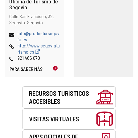
Oficina de Turismo de
Segovia
Dirección
Dirección
Calle San Francisco, 32.
postal
Segovia.
Segovia
Dirección
info@prodestursegov
de
ia.es
correo
Página
http://www.segoviatu
electrónico
Web
rismo.es
Teléfonos
921 466 070
PARA SABER MÁS
Servicios
RECURSOS TURÍSTICOS
ACCESIBLES
VISITAS VIRTUALES
APPS OFICIALES DE