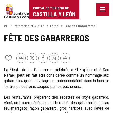
Portal
Passer au contenu
PORTAL DE TURISMO DE
Menu
de
CASTILLA Y LEÓN
fermé
Affich
Turismo
les
<
Patrimoine et Culture
Fêtes
Fête des Gabarreros
optio
Accueil
de
de
FÊTE DES GABARREROS
naviga
Castilla
y
Ajouter/retirer
Photos
X
Facebook
Version
Imprimer
León
le
d'autres
PDF
La Fiesta de los Gabarreros, célèbrée à El Espinar et à San
contenu
touristes
Rafael, peut en fait être considérée comme un hommage aux
de
gabarreros, gens du village qui redescendaient dans la localité
cahiers
les troncs des pins coupés par les bûcherons.
Les restaurants préparent des recettes de style gabarrero.
Ainsi, on trouve généralement le ragoût des gabarreros, pot au
feu maragato façon gabarrero, gros haricots avec liévre de