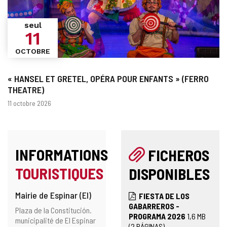
seul
11
OCTOBRE
« HANSEL ET GRETEL, OPÉRA POUR ENFANTS » (FERRO
THEATRE)
Dates
11 octobre 2026
INFORMATIONS
FICHEROS
TOURISTIQUES
DISPONIBLES
Mairie de Espinar (El)
FIESTA DE LOS
GABARREROS -
Adresse
Adresse
Plaza de la Constitución.
PROGRAMA 2026
1,6
MB
postale
municipalité de El Espinar
(2 PÁGINAS)