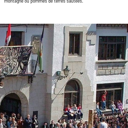
montagne ou pommes de terres sautées.
GALERIE
DES
IMAGES