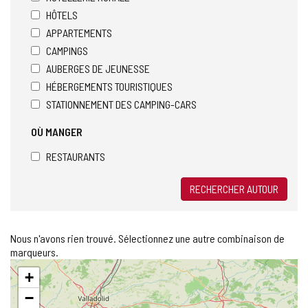
HÔTELS
APPARTEMENTS
CAMPINGS
AUBERGES DE JEUNESSE
HÉBERGEMENTS TOURISTIQUES
STATIONNEMENT DES CAMPING-CARS
OÙ MANGER
RESTAURANTS
RECHERCHER AUTOUR
Nous n'avons rien trouvé. Sélectionnez une autre combinaison de
marqueurs.
Sauter
+
la
carte
−