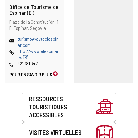
Office de Tourisme de
Espinar (El)
Adresse
Adresse
Plaza de la Constitución, 1.
postale
El Espinar.
Segovia
Adresse
turismo@aytoelespin
de
ar.com
courrier
Page
http://www.elespinar.
électronique
Web
es
Téléphones
921 181 342
POUR EN SAVOIR PLUS
Prestations
RESSOURCES
de
TOURISTIQUES
service
ACCESSIBLES
VISITES VIRTUELLES