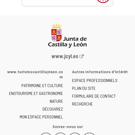
Portail
www.jcyl.es
Web
de
www.turismocastillayleon.co
Autres informations d'intérêt
la
m
ESPACE PROFESSIONNELS
Junta
PATRIMOINE ET CULTURE
de
PLAN DU SITE
ENOTOURISME ET GASTRONOMIE
Castilla
FORMULAIRE DE CONTACT
NATURE
y
RECHERCHE
León
DÉCOUVREZ
-
MON ESPACE PERSONNEL
Suivez-nous sur