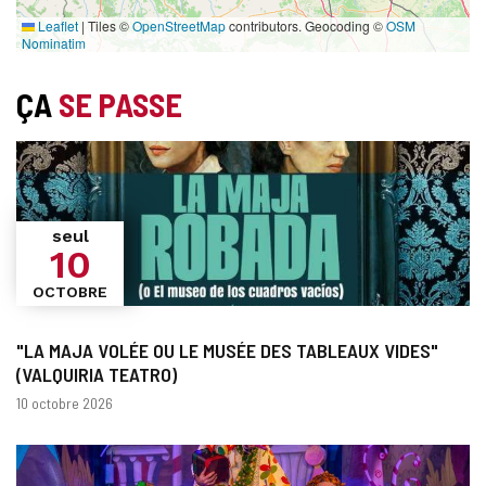
Leaflet
|
Tiles ©
OpenStreetMap
contributors. Geocoding ©
OSM
Nominatim
ÇA
SE PASSE
seul
10
OCTOBRE
"LA MAJA VOLÉE OU LE MUSÉE DES TABLEAUX VIDES"
(VALQUIRIA TEATRO)
Dates
10 octobre 2026