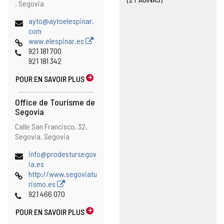
.
Segovia
Adresse
ayto@aytoelespinar.
de
com
courrier
Page
www.elespinar.es
électronique
Web
Téléphones
921 181 700
921 181 342
POUR EN SAVOIR PLUS
Office de Tourisme de
Segovia
Adresse
Adresse
Calle San Francisco, 32.
postale
Segovia.
Segovia
Adresse
info@prodestursegov
de
ia.es
courrier
Page
http://www.segoviatu
électronique
Web
rismo.es
Téléphones
921 466 070
POUR EN SAVOIR PLUS