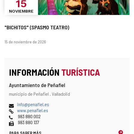
15
NOVIEMBRE
"BICHITOS" (SPASMO TEATRO)
Fechas
15 de noviembre de 2026
INFORMACIÓN
TURÍSTICA
Ayuntamiento de Peñafiel
Dirección
Dirección
municipio de Peñafiel .
Valladolid
postal
Dirección
(
info@penafiel.es
de
Página
a
www.penafiel.es
correo
Web
Teléfonos
b
983 880 002
electrónico
Fax
r
983 880 137
e
PARA SABER MÁS
e