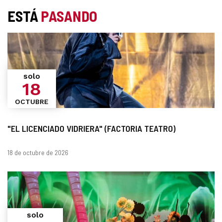
ESTÁ
PASANDO
solo
18
OCTUBRE
"EL LICENCIADO VIDRIERA" (FACTORIA TEATRO)
Fechas
18 de octubre de 2026
solo