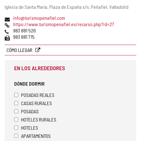
Dirección
Iglesia de Santa María. Plaza de España s/n.
Peñafiel.
Valladolid
postal
Dirección
(
info@turismopenafiel.com
de
Página
a
https://www.turismopenafiel.es/recurso.php?id=27
correo
Web
Teléfonos
b
983 881 526
electrónico
Fax
r
983 881 715
e
e
CÓMO LLEGAR
l
c
EN LOS ALREDEDORES
l
i
e
DÓNDE DORMIR
n
t
POSADAS REALES
e
CASAS RURALES
d
POSADAS
e
c
HOTELES RURALES
o
HOTELES
r
APARTAMENTOS
r