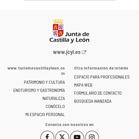
Portal
www.jcyl.es
web
de
www.turismocastillayleon.co
Otra información de interés
la
m
ESPACIO PARA PROFESIONALES
Junta
PATRIMONIO Y CULTURA
de
MAPA WEB
ENOTURISMO Y GASTRONOMÍA
Castilla
FORMULARIO DE CONTACTO
NATURALEZA
y
BÚSQUEDA AVANZADA
León
CONÓCELO
-
MI ESPACIO PERSONAL
Conecta con nosotros en
Facebook
X
YouTube
Instagram