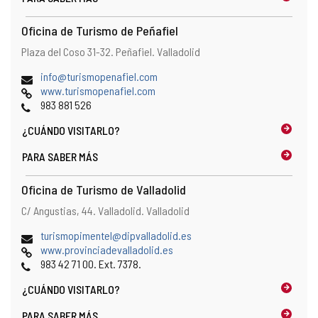
l
c
Oficina de Turismo de Peñafiel
l
Dirección
Dirección
Plaza del Coso 31-32.
Peñafiel.
Valladolid
i
postal
e
Dirección
(
info@turismopenafiel.com
n
de
Página
a
www.turismopenafiel.com
t
correo
Web
Teléfonos
b
983 881 526
e
electrónico
r
d
¿CUÁNDO
VISITARLO?
e
e
e
c
PARA SABER MÁS
l
o
c
r
Oficina de Turismo de Valladolid
l
r
i
Dirección
Dirección
C/ Angustias, 44.
Valladolid.
Valladolid
e
e
postal
o
n
Dirección
(
turismopimentel@dipvalladolid.es
e
t
de
Página
a
www.provinciadevalladolid.es
l
e
correo
Web
Teléfonos
b
983 42 71 00. Ext. 7378.
e
d
electrónico
r
c
e
¿CUÁNDO
VISITARLO?
e
t
c
e
r
PARA SABER MÁS
o