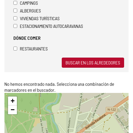
e
CAMPINGS
o
ALBERGUES
e
VIVIENDAS TURÍSTICAS
l
ESTACIONAMIENTO AUTOCARAVANAS
e
c
DÓNDE COMER
t
r
RESTAURANTES
ó
n
i
BUSCAR EN LOS ALREDEDORES
c
o
)
No hemos encontrado nada. Selecciona una combinación de
marcadores en el buscador.
Saltar
+
mapa
−