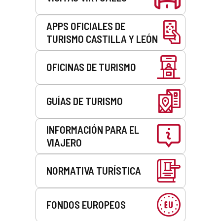
n
c
o
i
o
r
APPS OFICIALES DE
c
r
r
o
TURISMO CASTILLA Y LEÓN
r
e
)
e
o
o
e
OFICINAS DE TURISMO
e
l
l
e
e
c
c
t
GUÍAS DE TURISMO
t
r
r
ó
ó
n
INFORMACIÓN PARA EL
n
i
VIAJERO
i
c
c
o
o
)
NORMATIVA TURÍSTICA
)
FONDOS EUROPEOS