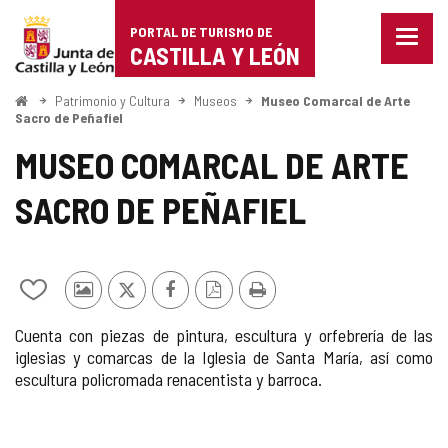
Portal
Saltar al contenido
PORTAL DE TURISMO DE
Menu
de
CASTILLA Y LEÓN
cerra
Mostr
Turismo
opcio
Inicio
Patrimonio y Cultura
Museos
Museo Comarcal de Arte
de
Sacro de Peñafiel
de
naveg
MUSEO COMARCAL DE ARTE
Castilla
SACRO DE PEÑAFIEL
y
León
Añadir/quitar
Fotos
X
Facebook
Versión
Imprimir
de
de
PDF
Cuenta con piezas de pintura, escultura y orfebrería de las
mis
otros
iglesias y comarcas de la Iglesia de Santa María, así como
cuadernos
turistas
escultura policromada renacentista y barroca.