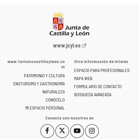
Portal
www.jcyl.es
web
de
www.turismocastillayleon.co
Otra información de interés
la
m
ESPACIO PARA PROFESIONALES
Junta
PATRIMONIO Y CULTURA
de
MAPA WEB
ENOTURISMO Y GASTRONOMÍA
Castilla
FORMULARIO DE CONTACTO
NATURALEZA
y
BÚSQUEDA AVANZADA
León
CONÓCELO
-
MI ESPACIO PERSONAL
Conecta con nosotros en
Facebook
X
YouTube
Instagram
Este
Este
Este
Este