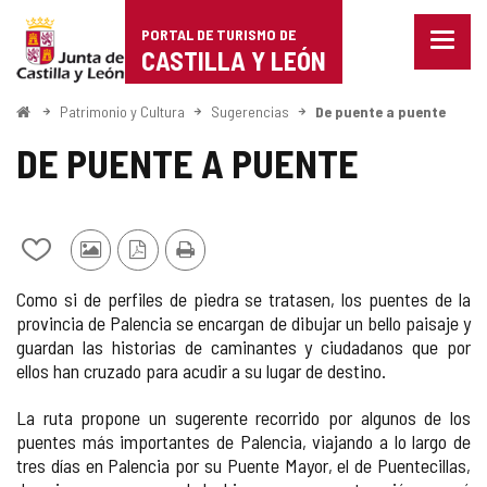
Portal
Saltar al contenido
PORTAL DE TURISMO DE
Menu
de
CASTILLA Y LEÓN
cerra
Mostr
Turismo
opcio
Inicio
Patrimonio y Cultura
Sugerencias
De puente a puente
de
de
naveg
DE PUENTE A PUENTE
Castilla
y
Añadir/quitar
Fotos
Versión
Imprimir
León
de
de
PDF
Como si de perfiles de piedra se tratasen, los puentes de la
mis
otros
provincia de Palencia se encargan de dibujar un bello paisaje y
cuadernos
turistas
guardan las historias de caminantes y ciudadanos que por
ellos han cruzado para acudir a su lugar de destino.
La ruta propone un sugerente recorrido por algunos de los
puentes más importantes de Palencia, viajando a lo largo de
tres días en Palencia por su Puente Mayor, el de Puentecillas,