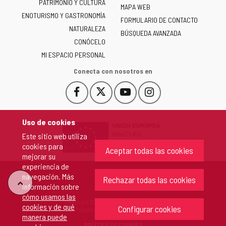
PATRIMONIO Y CULTURA
de
MAPA WEB
ENOTURISMO Y GASTRONOMÍA
Castilla
FORMULARIO DE CONTACTO
NATURALEZA
y
BÚSQUEDA AVANZADA
León
CONÓCELO
-
MI ESPACIO PERSONAL
Conecta con nosotros en
Facebook
X
YouTube
Instagram
Este
Este
Este
Este
enlace
enlace
enlace
enlace
se
se
se
se
Uso de cookies
abrirá
abrirá
abrirá
abrirá
Este sitio web utiliza
en
en
en
en
cookies para
una
una
una
una
Aceptar todas las cookies
mejorar su
ventana
ventana
ventana
ventana
experiencia de
nueva.
nueva.
nueva.
nueva.
navegación. Más
Rechazar todas las cookies
"Volver
información sobre
cómo usamos las
Copyright 2026 - Junta de Castilla y León
cookies y de qué
arriba"
Configurar cookies
Todos los derechos reservados.
manera puede
POLÍTICA DE COOKIES