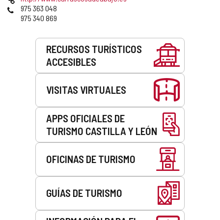
correo
Web
Teléfonos
975 363 048
electrónico
975 340 869
Servicios
RECURSOS TURÍSTICOS
ACCESIBLES
VISITAS VIRTUALES
APPS OFICIALES DE
TURISMO CASTILLA Y LEÓN
OFICINAS DE TURISMO
GUÍAS DE TURISMO