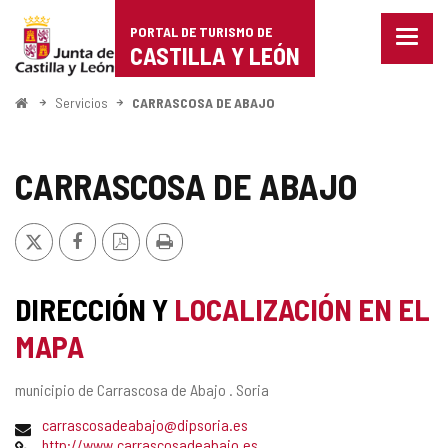
Portal
Saltar al contenido
PORTAL DE TURISMO DE
Menu
de
CASTILLA Y LEÓN
cerra
Mostr
Turismo
opcio
Inicio
Servicios
CARRASCOSA DE ABAJO
de
de
naveg
Castilla
CARRASCOSA DE ABAJO
y
X
Facebook
Versión
Imprimir
León
PDF
DIRECCIÓN Y
LOCALIZACIÓN EN EL
MAPA
Dirección
municipio de Carrascosa de Abajo .
Soria
postal
Dirección
carrascosadeabajo@dipsoria.es
de
Página
http://www.carrascosadeabajo.es