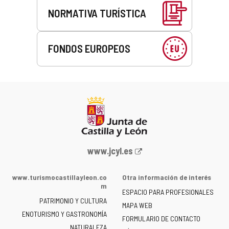
NORMATIVA TURÍSTICA
FONDOS EUROPEOS
Portal
www.jcyl.es
web
de
www.turismocastillayleon.co
Otra información de interés
la
m
ESPACIO PARA PROFESIONALES
Junta
PATRIMONIO Y CULTURA
de
MAPA WEB
ENOTURISMO Y GASTRONOMÍA
Castilla
FORMULARIO DE CONTACTO
NATURALEZA
y