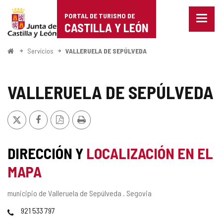
Portal
Saltar al contenido
PORTAL DE TURISMO DE
Menu
de
CASTILLA Y LEÓN
cerra
Mostr
Turismo
opcio
Inicio
Servicios
VALLERUELA DE SEPÚLVEDA
de
de
naveg
Castilla
VALLERUELA DE SEPÚLVEDA
y
X
Facebook
Versión
Imprimir
León
PDF
DIRECCIÓN Y
LOCALIZACIÓN EN EL
MAPA
Dirección
municipio de Valleruela de Sepúlveda .
Segovia
postal
Teléfonos
921 533 797