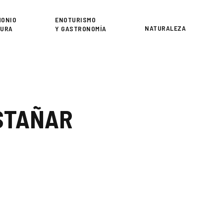
or
MONIO
ENOTURISMO
NATURALEZA
TURA
Y GASTRONOMÍA
ASTAÑAR