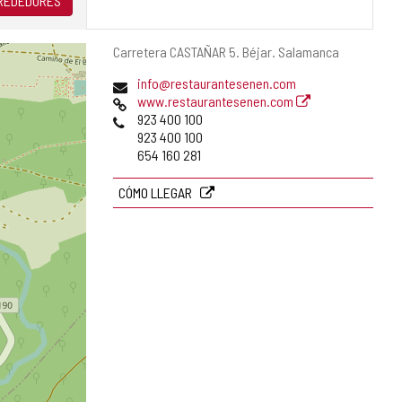
LREDEDORES
Dirección
Carretera CASTAÑAR 5.
Béjar.
Salamanca
postal
Dirección
info@restaurantesenen.com
de
Página
www.restaurantesenen.com
correo
Web
Teléfonos
923 400 100
electrónico
923 400 100
654 160 281
CÓMO LLEGAR