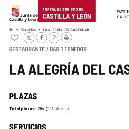
Portal
Saltar al contenido
PORTAL DE TURISMO DE
Superi
PATRI
de
CASTILLA Y LEÓN
Y CUL
Turismo
Inicio
Servicios
LA ALEGRÍA DEL CASTAÑAR
X
Facebook
Versión
Imprimir
de
Añadir/quitar
PDF
de
Castilla
mis
RESTAURANTE / BAR
1 TENEDOR
cuadernos
y
LA ALEGRÍA DEL C
León
TIPO
PLAZAS
Total plazas
294
294
plazas
SERVICIOS