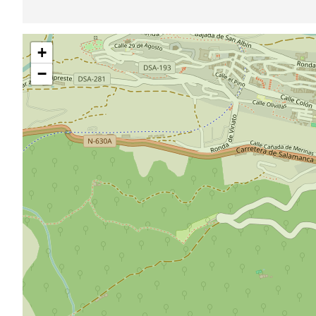
Saltar
+
mapa
−