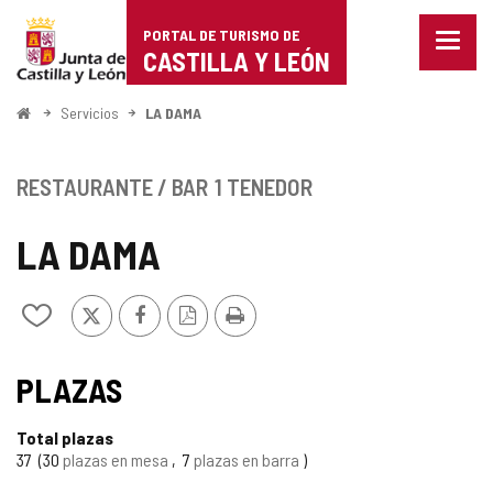
Portal
Saltar al contenido
PORTAL DE TURISMO DE
Menu
de
CASTILLA Y LEÓN
cerra
Mostr
Turismo
opcio
Inicio
Servicios
LA DAMA
de
de
naveg
Castilla
RESTAURANTE / BAR
1 TENEDOR
y
LA DAMA
León
X
Facebook
Versión
Imprimir
Añadir/quitar
PDF
de
mis
cuadernos
PLAZAS
Total plazas
37
30
plazas en mesa
7
plazas en barra