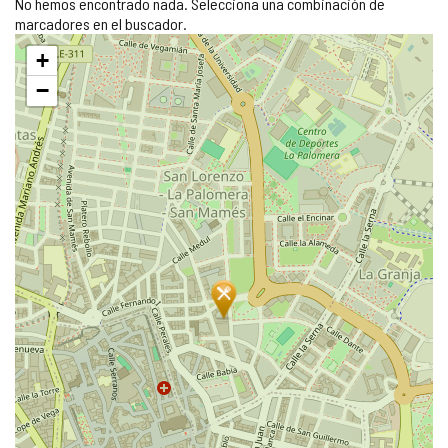
No hemos encontrado nada. Selecciona una combinación de
marcadores en el buscador.
Saltar
+
mapa
−