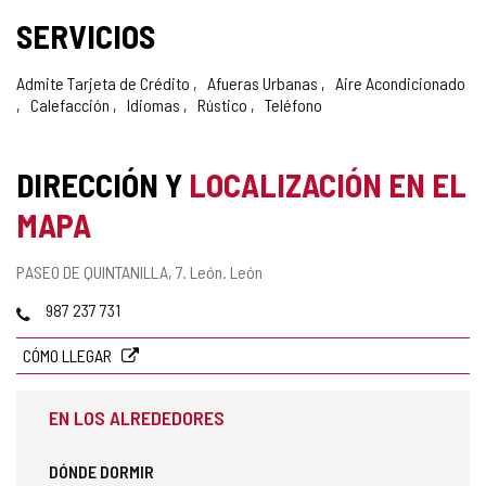
SERVICIOS
Admite Tarjeta de Crédito
Afueras Urbanas
Aire Acondicionado
Calefacción
Idiomas
Rústico
Teléfono
DIRECCIÓN Y
LOCALIZACIÓN EN EL
MAPA
Dirección
PASEO DE QUINTANILLA, 7.
León.
León
postal
Teléfonos
987 237 731
CÓMO LLEGAR
EN LOS ALREDEDORES
DÓNDE DORMIR