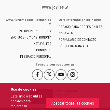
Portal
www.jcyl.es
web
de
www.turismocastillayleon.co
Otra información de interés
la
m
ESPACIO PARA PROFESIONALES
Junta
PATRIMONIO Y CULTURA
de
MAPA WEB
ENOTURISMO Y GASTRONOMÍA
Castilla
FORMULARIO DE CONTACTO
NATURALEZA
y
BÚSQUEDA AVANZADA
León
CONÓCELO
-
MI ESPACIO PERSONAL
Conecta con nosotros en
Facebook
X
YouTube
Instagram
Este
Este
Este
Este
enlace
enlace
enlace
enlace
se
se
se
se
Uso de cookies
abrirá
abrirá
abrirá
abrirá
Este sitio web utiliza
en
en
en
en
cookies para
una
una
una
una
Aceptar todas las cookies
mejorar su
ventana
ventana
ventana
ventana