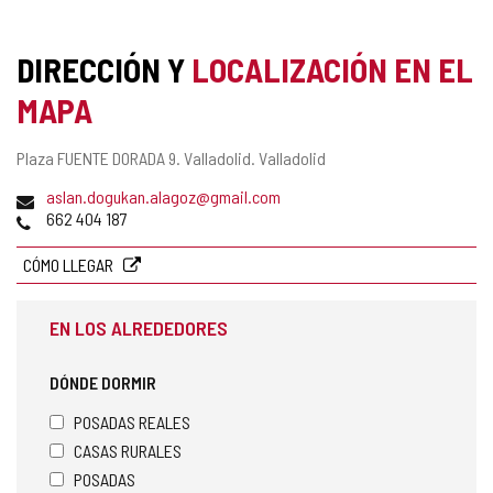
CONFIANZA
DIRECCIÓN Y
LOCALIZACIÓN EN EL
MAPA
Dirección
Plaza FUENTE DORADA 9.
Valladolid.
Valladolid
postal
Dirección
aslan.dogukan.alagoz@gmail.com
de
Teléfonos
662 404 187
correo
electrónico
CÓMO LLEGAR
EN LOS ALREDEDORES
DÓNDE DORMIR
POSADAS REALES
CASAS RURALES
POSADAS