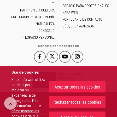
la
m
ESPACIO PARA PROFESIONALES
Junta
PATRIMONIO Y CULTURA
de
MAPA WEB
ENOTURISMO Y GASTRONOMÍA
Castilla
FORMULARIO DE CONTACTO
NATURALEZA
y
BÚSQUEDA AVANZADA
León
CONÓCELO
-
MI ESPACIO PERSONAL
Conecta con nosotros en
Facebook
X
YouTube
Instagram
Este
Este
Este
Este
enlace
enlace
enlace
enlace
se
se
se
se
Uso de cookies
abrirá
abrirá
abrirá
abrirá
Este sitio web utiliza
en
en
en
en
cookies para
una
una
una
una
Aceptar todas las cookies
mejorar su
ventana
ventana
ventana
ventana
experiencia de
nueva.
nueva.
nueva.
nueva.
navegación. Más
Rechazar todas las cookies
"Volver
información sobre
cómo usamos las
Copyright 2026 - Junta de Castilla y León
cookies y de qué
arriba"