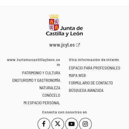
Portal
www.jcyl.es
web
de
www.turismocastillayleon.co
Otra información de interés
la
m
ESPACIO PARA PROFESIONALES
Junta
PATRIMONIO Y CULTURA
de
MAPA WEB
ENOTURISMO Y GASTRONOMÍA
Castilla
FORMULARIO DE CONTACTO
NATURALEZA
y
BÚSQUEDA AVANZADA
León
CONÓCELO
-
MI ESPACIO PERSONAL
Conecta con nosotros en
Facebook
X
YouTube
Instagram
Este
Este
Este
Este