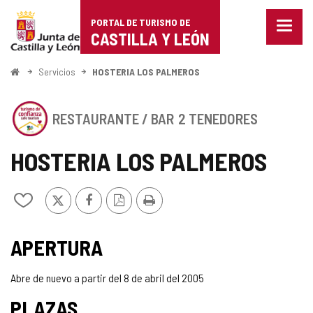
Portal
Saltar al contenido
PORTAL DE TURISMO DE
Menu
de
CASTILLA Y LEÓN
cerra
Mostr
Turismo
opcio
Inicio
Servicios
HOSTERIA LOS PALMEROS
de
de
naveg
Este
Castilla
RESTAURANTE / BAR
2 TENEDORES
establecimiento
cuenta
y
con
HOSTERIA LOS PALMEROS
el
León
SELLO
DE
X
Facebook
Versión
Imprimir
Añadir/quitar
CONFIANZA
PDF
de
TURÍSTICA
mis
SELLO
DE
cuadernos
APERTURA
CASTILLA
TURISMO
Y
LEÓN
Abre de nuevo a partir del 8 de abril del 2005
DE
PLAZAS