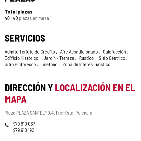
CONFIANZA
Total plazas
40
40
plazas en mesa
SERVICIOS
Admite Tarjeta de Crédito
Aire Acondicionado
Calefacción
Edificio Histórico
Jardín - Terraza
Rústico
Sitio Céntrico
Sitio Pintoresco
Teléfono
Zona de Interés Turístico
DIRECCIÓN Y
LOCALIZACIÓN EN EL
MAPA
Dirección
Plaza PLAZA SANTELMO,4.
Frómista.
Palencia
postal
Teléfonos
979 810 067
979 810 192