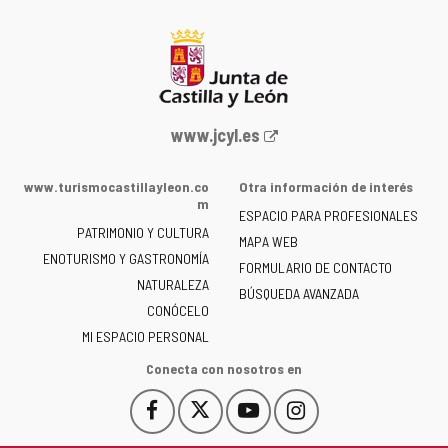
Portal
www.jcyl.es
web
de
www.turismocastillayleon.co
Otra información de interés
la
m
ESPACIO PARA PROFESIONALES
Junta
PATRIMONIO Y CULTURA
de
MAPA WEB
ENOTURISMO Y GASTRONOMÍA
Castilla
FORMULARIO DE CONTACTO
NATURALEZA
y
BÚSQUEDA AVANZADA
León
CONÓCELO
-
MI ESPACIO PERSONAL
Conecta con nosotros en
Facebook
X
YouTube
Instagram
Este
Este
Este
Este
enlace
enlace
enlace
enlace