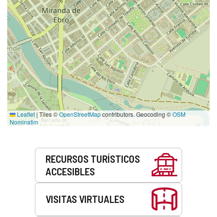
Leaflet
|
Tiles ©
OpenStreetMap
contributors. Geocoding ©
OSM
Nominatim
Servicios
RECURSOS TURÍSTICOS
ACCESIBLES
VISITAS VIRTUALES