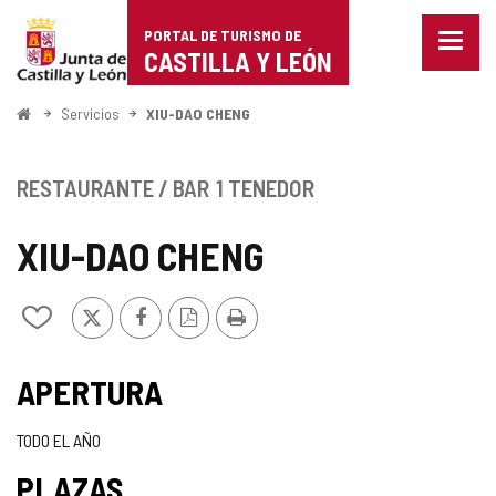
Portal
Saltar al contenido
PORTAL DE TURISMO DE
Menu
de
CASTILLA Y LEÓN
cerra
Mostr
Turismo
opcio
Inicio
Servicios
XIU-DAO CHENG
de
de
naveg
Castilla
RESTAURANTE / BAR
1 TENEDOR
y
XIU-DAO CHENG
León
X
Facebook
Versión
Imprimir
Añadir/quitar
PDF
de
mis
cuadernos
APERTURA
TODO EL AÑO
PLAZAS