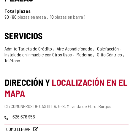
Total plazas
90
80
plazas en mesa
10
plazas en barra
SERVICIOS
Admite Tarjeta de Crédito
Aire Acondicionado
Calefacción
Instalado en Inmueble con Otros Usos
Moderno
Sitio Céntrico
Teléfono
DIRECCIÓN Y
LOCALIZACIÓN EN EL
MAPA
Dirección
CL/COMUNEROS DE CASTILLA, 6-8.
Miranda de Ebro.
Burgos
postal
Teléfonos
626 676 956
CÓMO LLEGAR