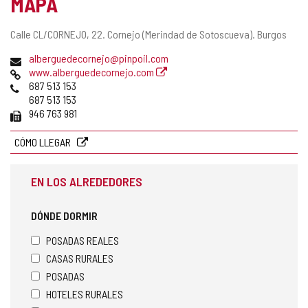
MAPA
Dirección
Calle CL/CORNEJO, 22.
Cornejo (Merindad de Sotoscueva).
Burgos
postal
Dirección
alberguedecornejo@pinpoil.com
de
Página
www.alberguedecornejo.com
correo
Web
Teléfonos
687 513 153
electrónico
687 513 153
Fax
946 763 981
CÓMO LLEGAR
EN LOS ALREDEDORES
DÓNDE DORMIR
POSADAS REALES
CASAS RURALES
POSADAS
HOTELES RURALES