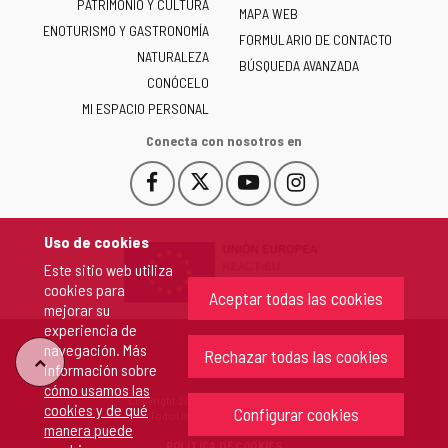
PATRIMONIO Y CULTURA
de
MAPA WEB
ENOTURISMO Y GASTRONOMÍA
Castilla
FORMULARIO DE CONTACTO
NATURALEZA
y
BÚSQUEDA AVANZADA
León
CONÓCELO
-
MI ESPACIO PERSONAL
Conecta con nosotros en
Facebook
X
YouTube
Instagram
Este
Este
Este
Este
enlace
enlace
enlace
enlace
se
se
se
se
Uso de cookies
abrirá
abrirá
abrirá
abrirá
Este sitio web utiliza
en
en
en
en
cookies para
una
una
una
una
Aceptar todas las cookies
mejorar su
ventana
ventana
ventana
ventana
experiencia de
nueva.
nueva.
nueva.
nueva.
navegación. Más
Rechazar todas las cookies
"Volver
información sobre
cómo usamos las
Copyright 2026 - Junta de Castilla y León
cookies y de qué
arriba"
Configurar cookies
Todos los derechos reservados.
manera puede
POLÍTICA DE COOKIES