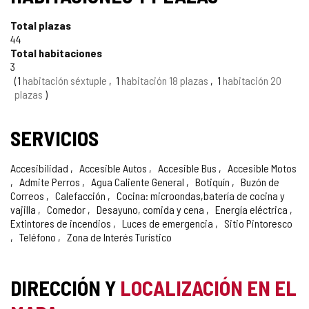
CONFIANZA
Total plazas
44
Total habitaciones
3
1
habitación séxtuple
1
habitación 18 plazas
1
habitación 20
plazas
SERVICIOS
Accesibilidad
Accesible Autos
Accesible Bus
Accesible Motos
Admite Perros
Agua Caliente General
Botiquín
Buzón de
Correos
Calefacción
Cocina: microondas,batería de cocina y
vajilla
Comedor
Desayuno, comida y cena
Energía eléctrica
Extintores de incendios
Luces de emergencia
Sitio Pintoresco
Teléfono
Zona de Interés Turístico
DIRECCIÓN Y
LOCALIZACIÓN EN EL