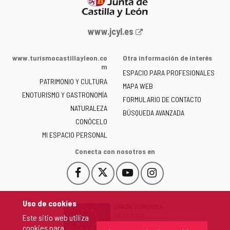
Portal
www.jcyl.es
web
de
www.turismocastillayleon.co
Otra información de interés
la
m
ESPACIO PARA PROFESIONALES
Junta
PATRIMONIO Y CULTURA
de
MAPA WEB
ENOTURISMO Y GASTRONOMÍA
Castilla
FORMULARIO DE CONTACTO
NATURALEZA
y
BÚSQUEDA AVANZADA
León
CONÓCELO
-
MI ESPACIO PERSONAL
Conecta con nosotros en
Facebook
X
YouTube
Instagram
Este
Este
Este
Este
enlace
enlace
enlace
enlace
se
se
se
se
Uso de cookies
abrirá
abrirá
abrirá
abrirá
Este sitio web utiliza
en
en
en
en
cookies para
una
una
una
una