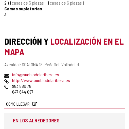
CONFIANZA
2
1
casas de 5 plazas
1
casas de 6 plazas
Camas supletorias
3
DIRECCIÓN Y
LOCALIZACIÓN EN EL
MAPA
Dirección
Avenida ESCALONA 18.
Peñafiel.
Valladolid
postal
Dirección
info@pueblodelaribera.es
de
Página
http://www.pueblodelaribera.es
correo
Web
Teléfonos
983 880 781
electrónico
647 644 097
CÓMO LLEGAR
EN LOS ALREDEDORES