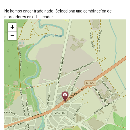
No hemos encontrado nada. Selecciona una combinación de
marcadores en el buscador.
Saltar
+
mapa
−