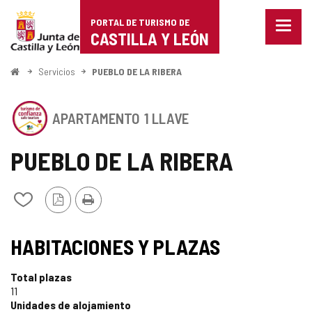
Portal
Saltar al contenido
PORTAL DE TURISMO DE
Menu
de
CASTILLA Y LEÓN
cerra
Mostr
Turismo
opcio
Inicio
Servicios
PUEBLO DE LA RIBERA
de
de
naveg
Este
Castilla
APARTAMENTO
1 LLAVE
establecimiento
cuenta
y
con
PUEBLO DE LA RIBERA
el
León
SELLO
DE
Versión
Imprimir
Añadir/quitar
CONFIANZA
PDF
de
TURÍSTICA
mis
SELLO
DE
cuadernos
HABITACIONES Y PLAZAS
CASTILLA
TURISMO
Y
LEÓN
Total plazas
DE
11
Unidades de alojamiento