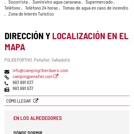
Socorrista
Suministro agua caravana
Supermercado
Teléfono
Teléfono 24 horas
Tomas de agua en caso de incendio
Zona de Interés Turístico
DIRECCIÓN Y
LOCALIZACIÓN EN EL
MAPA
Dirección
POLIDEPORTIVO.
Peñafiel.
Valladolid
postal
Dirección
info@campingriberduero.com
de
Página
campingpenafiel.com
correo
Web
Teléfonos
983 881 637
electrónico
Fax
983 881 637
CÓMO LLEGAR
EN LOS ALREDEDORES
DÓNDE DORMIR