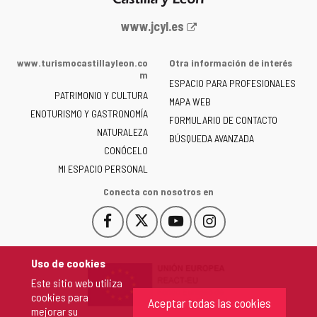
Portal
www.jcyl.es
web
de
www.turismocastillayleon.co
Otra información de interés
la
m
ESPACIO PARA PROFESIONALES
Junta
PATRIMONIO Y CULTURA
de
MAPA WEB
ENOTURISMO Y GASTRONOMÍA
Castilla
FORMULARIO DE CONTACTO
NATURALEZA
y
BÚSQUEDA AVANZADA
León
CONÓCELO
-
MI ESPACIO PERSONAL
Conecta con nosotros en
Facebook
X
YouTube
Instagram
Este
Este
Este
Este
enlace
enlace
enlace
enlace
se
se
se
se
Uso de cookies
abrirá
abrirá
abrirá
abrirá
Este sitio web utiliza
en
en
en
en
cookies para
una
una
una
una
Aceptar todas las cookies
mejorar su
ventana
ventana
ventana
ventana