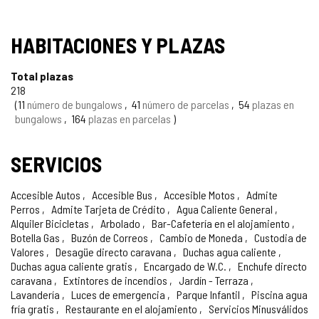
SELLO
HABITACIONES Y PLAZAS
TURISMO
Total plazas
DE
218
11
número de bungalows
41
número de parcelas
54
plazas en
CONFIANZA
bungalows
164
plazas en parcelas
SERVICIOS
Accesible Autos
Accesible Bus
Accesible Motos
Admite
Perros
Admite Tarjeta de Crédito
Agua Caliente General
Alquiler Bicicletas
Arbolado
Bar-Cafetería en el alojamiento
Botella Gas
Buzón de Correos
Cambio de Moneda
Custodia de
Valores
Desagüe directo caravana
Duchas agua caliente
Duchas agua caliente gratis
Encargado de W.C.
Enchufe directo
caravana
Extintores de incendios
Jardín - Terraza
Lavandería
Luces de emergencia
Parque Infantil
Piscina agua
fría gratis
Restaurante en el alojamiento
Servicios Minusválidos