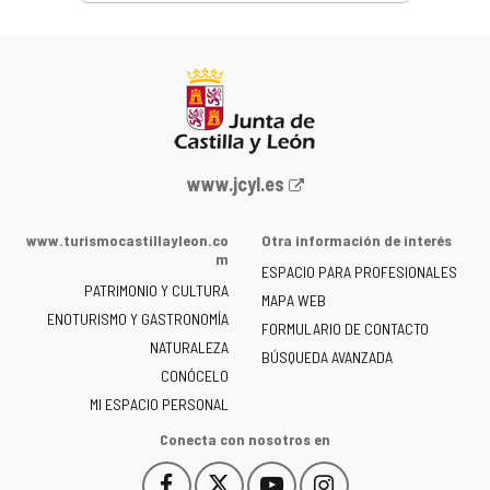
Portal
www.jcyl.es
web
de
www.turismocastillayleon.co
Otra información de interés
la
m
ESPACIO PARA PROFESIONALES
Junta
PATRIMONIO Y CULTURA
de
MAPA WEB
ENOTURISMO Y GASTRONOMÍA
Castilla
FORMULARIO DE CONTACTO
NATURALEZA
y
BÚSQUEDA AVANZADA
León
CONÓCELO
-
MI ESPACIO PERSONAL
Conecta con nosotros en
Facebook
X
YouTube
Instagram