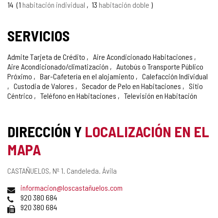
CONFIANZA
14
1
habitación individual
13
habitación doble
SERVICIOS
Admite Tarjeta de Crédito
Aire Acondicionado Habitaciones
Aire Acondicionado/climatización
Autobús o Transporte Público
Próximo
Bar-Cafetería en el alojamiento
Calefacción Individual
Custodia de Valores
Secador de Pelo en Habitaciones
Sitio
Céntrico
Teléfono en Habitaciones
Televisión en Habitación
DIRECCIÓN Y
LOCALIZACIÓN EN EL
MAPA
Dirección
CASTAÑUELOS, Nº 1.
Candeleda.
Ávila
postal
Dirección
informacion@loscastañuelos.com
de
Teléfonos
920 380 684
correo
Fax
920 380 684
electrónico