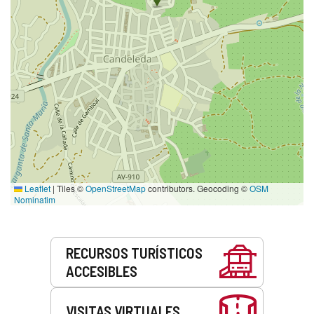
Leaflet
|
Tiles ©
OpenStreetMap
contributors. Geocoding ©
OSM
Nominatim
Servicios
RECURSOS TURÍSTICOS
ACCESIBLES
VISITAS VIRTUALES