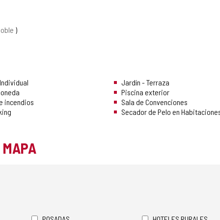
doble
Individual
Jardín - Terraza
Moneda
Piscina exterior
e incendios
Sala de Convenciones
king
Secador de Pelo en Habitacione
L MAPA
POSADAS
HOTELES RURALES