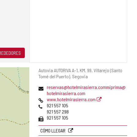
LREDEDORES
Dirección
Autovia AUTORIVA A-1, KM. 99.
Villarejo (Santo
postal
Tomé del Puerto).
Segovia
Dirección
reservas@hotelmirasierra.commiprima@
de
hotelmirasierra.com
correo
Página
www.hotelmirasierra.com
electrónico
Web
Teléfonos
921 557 105
921 557 298
Fax
921 557 105
CÓMO LLEGAR