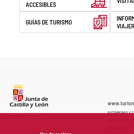
VISITA
ACCESIBLES
INFOR
GUÍAS DE TURISMO
VIAJE
www.turism
PATRIMONIO Y 
Portal
www.jcyl.es
ENOTURISMO Y
web
de
NATURALEZA
Uso de cookies