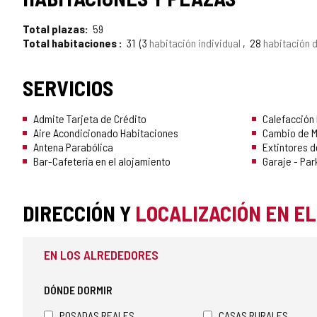
TURISMO
Total plazas
59
DE
Total habitaciones
31
3
habitación individual
28
habitación 
CONFIANZA
SERVICIOS
Admite Tarjeta de Crédito
Calefacción 
Aire Acondicionado Habitaciones
Cambio de 
Antena Parabólica
Extintores d
Bar-Cafetería en el alojamiento
Garaje - Par
DIRECCIÓN Y
LOCALIZACIÓN EN E
EN LOS ALREDEDORES
DÓNDE DORMIR
POSADAS REALES
CASAS RURALES