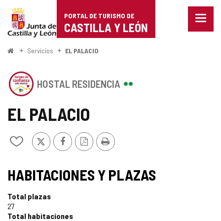
Portal
Saltar al contenido
PORTAL DE TURISMO DE
Menu
de
CASTILLA Y LEÓN
cerra
Mostr
Turismo
opcio
Inicio
Servicios
EL PALACIO
de
de
naveg
Este
Castilla
HOSTAL RESIDENCIA
establecimiento
cuenta
y
con
EL PALACIO
el
León
SELLO
DE
X
Facebook
Versión
Imprimir
Añadir/quitar
CONFIANZA
PDF
de
TURÍSTICA
mis
SELLO
DE
cuadernos
HABITACIONES Y PLAZAS
CASTILLA
TURISMO
Y
LEÓN
Total plazas
DE
27
Total habitaciones