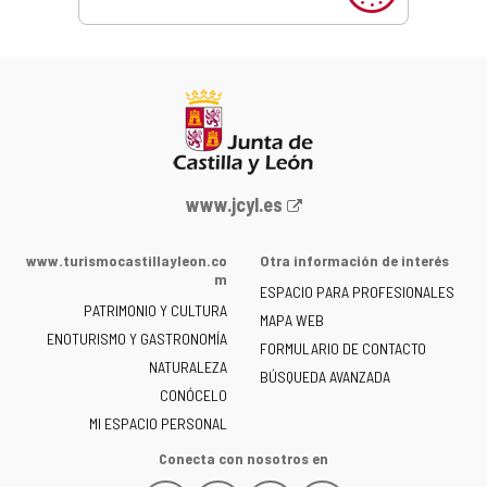
Portal
www.jcyl.es
web
de
www.turismocastillayleon.co
Otra información de interés
la
m
ESPACIO PARA PROFESIONALES
Junta
PATRIMONIO Y CULTURA
de
MAPA WEB
ENOTURISMO Y GASTRONOMÍA
Castilla
FORMULARIO DE CONTACTO
NATURALEZA
y
BÚSQUEDA AVANZADA
León
CONÓCELO
-
MI ESPACIO PERSONAL
Conecta con nosotros en