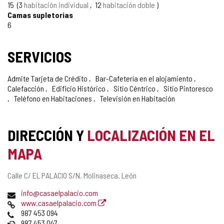
CONFIANZA
15
3
habitación individual
12
habitación doble
Camas supletorias
6
SERVICIOS
Admite Tarjeta de Crédito
Bar-Cafetería en el alojamiento
Calefacción
Edificio Histórico
Sitio Céntrico
Sitio Pintoresco
Teléfono en Habitaciones
Televisión en Habitación
DIRECCIÓN Y
LOCALIZACIÓN EN EL
MAPA
Dirección
Calle C/ EL PALACIO S/N.
Molinaseca.
León
postal
Dirección
info@casaelpalacio.com
de
Página
www.casaelpalacio.com
correo
Web
Teléfonos
987 453 094
electrónico
Fax
987 453 047