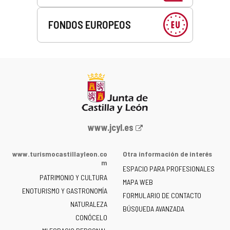
FONDOS EUROPEOS
Portal
www.jcyl.es
web
de
www.turismocastillayleon.co
Otra información de interés
la
m
ESPACIO PARA PROFESIONALES
Junta
PATRIMONIO Y CULTURA
de
MAPA WEB
ENOTURISMO Y GASTRONOMÍA
Castilla
FORMULARIO DE CONTACTO
NATURALEZA
y
BÚSQUEDA AVANZADA
León
CONÓCELO
-