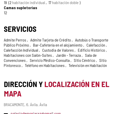
19
2
habitación individual
17
habitación doble
Camas supletorias
12
SERVICIOS
Admite Perros
Admite Tarjeta de Crédito
Autobús o Transporte
Público Próximo
Bar-Cafetería en el alojamiento
Calefacción
Calefacción Individual
Custodia de Valores
Edificio Histórico
Habitaciones con Salón-Suites
Jardín - Terraza
Sala de
Convenciones
Servicio Médico-Consulta
Sitio Céntrico
Sitio
Pintoresco
Teléfono en Habitaciones
Televisión en Habitación
DIRECCIÓN Y
LOCALIZACIÓN EN EL
MAPA
Dirección
BRACAMONTE, 6.
Ávila.
Ávila
postal
Dirección
palaciodemonjaraz@gmail.com