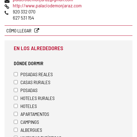
de
Página
http://www.palaciodemonjaraz.com
correo
Web
Teléfonos
920 332 070
electrónico
627 531 154
CÓMO LLEGAR
EN LOS ALREDEDORES
DÓNDE DORMIR
POSADAS REALES
CASAS RURALES
POSADAS
HOTELES RURALES
HOTELES
APARTAMENTOS
CAMPINGS
ALBERGUES