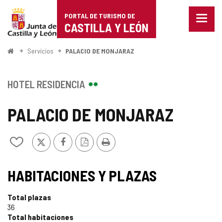
Portal
Saltar al contenido
PORTAL DE TURISMO DE
Menu
de
CASTILLA Y LEÓN
cerra
Mostr
Turismo
opcio
Inicio
Servicios
PALACIO DE MONJARAZ
de
de
naveg
Castilla
HOTEL RESIDENCIA
y
PALACIO DE MONJARAZ
León
X
Facebook
Versión
Imprimir
Añadir/quitar
PDF
de
mis
cuadernos
HABITACIONES Y PLAZAS
Total plazas
36
Total habitaciones