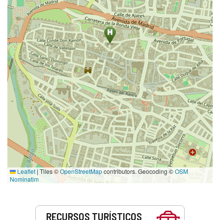
Leaflet
|
Tiles ©
OpenStreetMap
contributors. Geocoding ©
OSM
Nominatim
Servicios
RECURSOS TURÍSTICOS