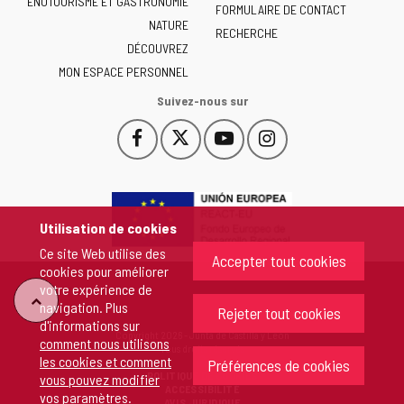
ENOTOURISME ET GASTRONOMIE
Castilla
FORMULAIRE DE CONTACT
NATURE
y
RECHERCHE
León
DÉCOUVREZ
-
MON ESPACE PERSONNEL
Suivez-nous sur
Facebook
X
YouTube
Instagram
Este
Este
Este
Este
enlace
enlace
enlace
enlace
se
se
se
se
abrirá
abrirá
abrirá
abrirá
en
en
en
en
Utilisation de cookies
una
una
una
una
Ce site Web utilise des
ventana
ventana
ventana
ventana
Accepter tout cookies
cookies pour améliorer
nueva.
nueva.
nueva.
nueva.
votre expérience de
"Retour
navigation. Plus
Rejeter tout cookies
d'informations sur
Copyright 2026 - Junta de Castilla y León
comment nous utilisons
au
Tous droits réservés
les cookies et comment
Préférences de cookies
POLITIQUE DE COOKIES
vous pouvez modifier
sommet"
ACCESSIBILITÉ
vos paramètres
.
AVIS JURIDIQUE