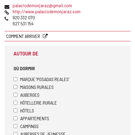
postale
Adresse
palaciodemonjaraz@gmail.com
de
Page
http://www.palaciodemonjaraz.com
courrier
Web
Téléphones
920 332 070
électronique
627 531 154
COMMENT ARRIVER
AUTOUR DE
OÙ DORMIR
MARQUE 'POSADAS REALES'
MAISONS RURALES
AUBERGES
HÔTELLERIE RURALE
HÔTELS
APPARTEMENTS
CAMPINGS
AUBERGES DE JEUNESSE