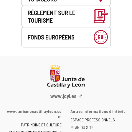
RÈGLEMENT SUR LE
TOURISME
FONDS EUROPÉENS
Portail
www.jcyl.es
Web
de
www.turismocastillayleon.co
Autres informations d'intérêt
la
m
ESPACE PROFESSIONNELS
Junta
PATRIMOINE ET CULTURE
de
PLAN DU SITE