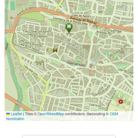
Leaflet
|
Tiles ©
OpenStreetMap
contributors. Geocoding ©
OSM
Nominatim
Prestations