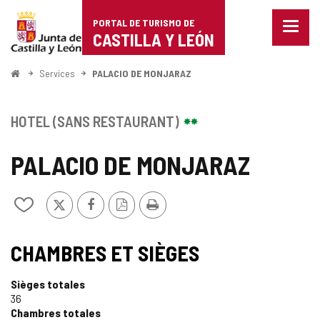
Portal
Passer au contenu
PORTAL DE TURISMO DE
Menu
de
CASTILLA Y LEÓN
fermé
Affich
Turismo
les
<
Services
PALACIO DE MONJARAZ
optio
Accueil
de
de
naviga
Castilla
HOTEL (SANS RESTAURANT)
y
PALACIO DE MONJARAZ
León
X
Facebook
Version
Imprimer
Ajouter/retirer
PDF
le
contenu
de
CHAMBRES ET SIÈGES
cahiers
Sièges totales
36
Chambres totales