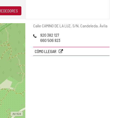
LREDEDORES
Dirección
Calle CAMINO DE LA LUZ, S/N.
Candeleda.
Ávila
postal
Teléfonos
920 382 127
660 506 923
CÓMO LLEGAR