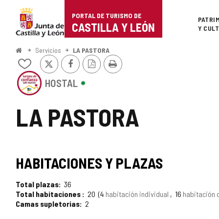
Portal
Saltar al contenido
PORTAL DE TURISMO DE
Superi
PATRI
de
CASTILLA Y LEÓN
Y CUL
Turismo
Inicio
Servicios
LA PASTORA
X
Facebook
Versión
Imprimir
de
Añadir/quitar
PDF
de
Este
Castilla
mis
HOSTAL
establecimiento
cuadernos
cuenta
y
con
LA PASTORA
el
León
SELLO
DE
CONFIANZA
SELLO
TURÍSTICA
HABITACIONES Y PLAZAS
DE
TURISMO
CASTILLA
Y
Total plazas
36
DE
LEÓN
Total habitaciones
20
4
habitación individual
16
habitación 
Camas supletorias
2
CONFIANZA