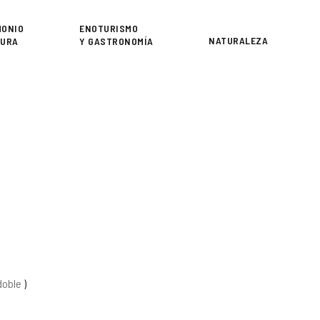
or
MONIO
ENOTURISMO
NATURALEZA
TURA
Y GASTRONOMÍA
doble