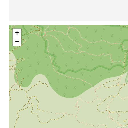
Saltar
+
mapa
−