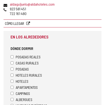
postal
Dirección
aldaguijuelo@aldahoteles.com
de
Teléfonos
923 581 451
correo
722 161 480
electrónico
CÓMO LLEGAR
EN LOS ALREDEDORES
DÓNDE DORMIR
POSADAS REALES
CASAS RURALES
POSADAS
HOTELES RURALES
HOTELES
APARTAMENTOS
CAMPINGS
ALBERGUES