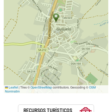
Leaflet
|
Tiles ©
OpenStreetMap
contributors. Geocoding ©
OSM
Nominatim
Servicios
RECURSOS TURÍSTICOS