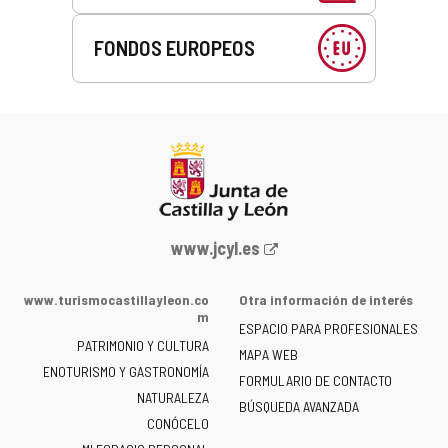
FONDOS EUROPEOS
Portal
www.jcyl.es
web
de
www.turismocastillayleon.co
Otra información de interés
la
m
ESPACIO PARA PROFESIONALES
Junta
PATRIMONIO Y CULTURA
de
MAPA WEB
ENOTURISMO Y GASTRONOMÍA
Castilla
FORMULARIO DE CONTACTO
NATURALEZA
y
BÚSQUEDA AVANZADA
León
CONÓCELO
-