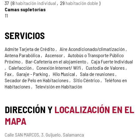
CONFIANZA
37
8
habitación individual
29
habitación doble
Camas supletorias
11
SERVICIOS
Admite Tarjeta de Crédito
Aire Acondicionado/climatización
Antena Parabólica
Ascensor
Autobús o Transporte Público
Próximo
Bar-Cafetería en el alojamiento
Caja Fuerte Individual
Calefacción
Conexión Internet/ Wifi
Custodia de Valores
Fax
Garaje - Parking
Hilo Musical
Sala de reuniones
Secador de Pelo en Habitaciones
Sitio Céntrico
Teléfono en
Habitaciones
Televisión en Habitación
DIRECCIÓN Y
LOCALIZACIÓN EN EL
MAPA
Dirección
Calle SAN MARCOS, 3.
Guijuelo.
Salamanca