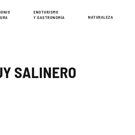
or
MONIO
ENOTURISMO
NATURALEZA
TURA
Y GASTRONOMÍA
UY SALINERO