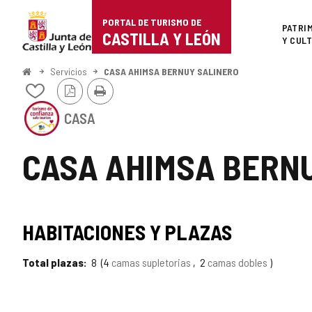
Portal
Saltar al contenido
PORTAL DE TURISMO DE
Superi
PATRI
de
CASTILLA Y LEÓN
Y CUL
Turismo
Inicio
Servicios
CASA AHIMSA BERNUY SALINERO
Versión
Imprimir
de
Añadir/quitar
PDF
de
Este
Castilla
mis
CASA
establecimiento
cuadernos
cuenta
y
con
CASA AHIMSA BERN
el
León
SELLO
DE
CONFIANZA
SELLO
TURÍSTICA
HABITACIONES Y PLAZAS
DE
TURISMO
CASTILLA
Y
Total plazas
8
4
camas supletorias
2
camas dobles
DE
LEÓN
CONFIANZA