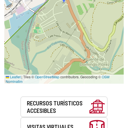
Leaflet
|
Tiles ©
OpenStreetMap
contributors. Geocoding ©
OSM
Nominatim
Servicios
RECURSOS TURÍSTICOS
ACCESIBLES
VISITAS VIRTUALES