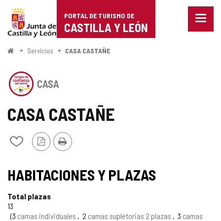
Portal
Saltar al contenido
PORTAL DE TURISMO DE
Menu
de
CASTILLA Y LEÓN
cerra
Mostr
Turismo
opcio
Inicio
Servicios
CASA CASTAÑE
de
de
naveg
Este
Castilla
CASA
establecimiento
cuenta
y
con
CASA CASTAÑE
el
León
SELLO
DE
Versión
Imprimir
Añadir/quitar
CONFIANZA
PDF
de
TURÍSTICA
mis
SELLO
DE
cuadernos
HABITACIONES Y PLAZAS
CASTILLA
TURISMO
Y
LEÓN
Total plazas
DE
13
3
camas individuales
2
camas supletorias 2 plazas
3
camas