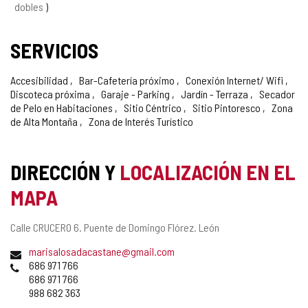
CONFIANZA
dobles
SERVICIOS
Accesibilidad
Bar-Cafetería próximo
Conexión Internet/ Wifi
Discoteca próxima
Garaje - Parking
Jardín - Terraza
Secador
de Pelo en Habitaciones
Sitio Céntrico
Sitio Pintoresco
Zona
de Alta Montaña
Zona de Interés Turístico
DIRECCIÓN Y
LOCALIZACIÓN EN EL
MAPA
Dirección
Calle CRUCERO 6.
Puente de Domingo Flórez.
León
postal
Dirección
marisalosadacastane@gmail.com
de
Teléfonos
686 971 766
correo
686 971 766
electrónico
988 682 363