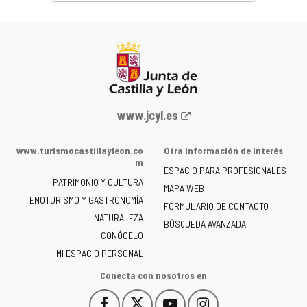
Portal
www.jcyl.es
web
de
www.turismocastillayleon.co
Otra información de interés
la
m
ESPACIO PARA PROFESIONALES
Junta
PATRIMONIO Y CULTURA
de
MAPA WEB
ENOTURISMO Y GASTRONOMÍA
Castilla
FORMULARIO DE CONTACTO
NATURALEZA
y
BÚSQUEDA AVANZADA
León
CONÓCELO
-
MI ESPACIO PERSONAL
Conecta con nosotros en
Facebook
X
YouTube
Instagram