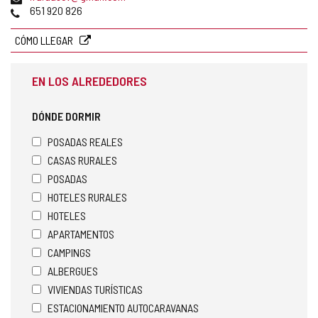
de
Teléfonos
651 920 826
correo
electrónico
CÓMO LLEGAR
EN LOS ALREDEDORES
DÓNDE DORMIR
POSADAS REALES
CASAS RURALES
POSADAS
HOTELES RURALES
HOTELES
APARTAMENTOS
CAMPINGS
ALBERGUES
VIVIENDAS TURÍSTICAS
ESTACIONAMIENTO AUTOCARAVANAS