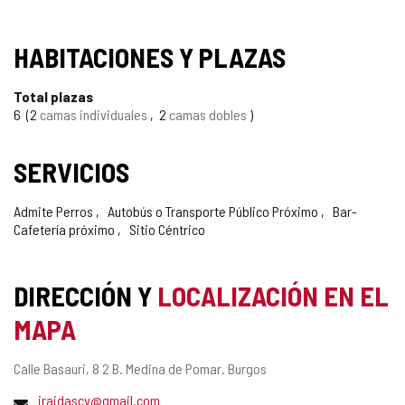
SELLO
HABITACIONES Y PLAZAS
TURISMO
Total plazas
DE
6
2
camas individuales
2
camas dobles
CONFIANZA
SERVICIOS
Admite Perros
Autobús o Transporte Público Próximo
Bar-
Cafetería próximo
Sitio Céntrico
DIRECCIÓN Y
LOCALIZACIÓN EN EL
MAPA
Dirección
Calle Basauri, 8 2 B.
Medina de Pomar.
Burgos
postal
Dirección
iraidascv@gmail.com