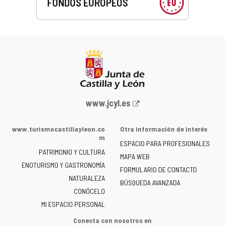
FONDOS EUROPEOS
Portal
www.jcyl.es
web
de
www.turismocastillayleon.co
Otra información de interés
la
m
ESPACIO PARA PROFESIONALES
Junta
PATRIMONIO Y CULTURA
de
MAPA WEB
ENOTURISMO Y GASTRONOMÍA
Castilla
FORMULARIO DE CONTACTO
NATURALEZA
y
BÚSQUEDA AVANZADA
León
CONÓCELO
-
MI ESPACIO PERSONAL
Conecta con nosotros en