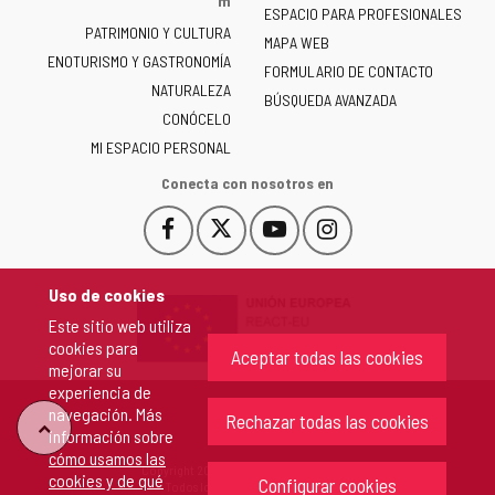
m
ESPACIO PARA PROFESIONALES
Junta
PATRIMONIO Y CULTURA
de
MAPA WEB
ENOTURISMO Y GASTRONOMÍA
Castilla
FORMULARIO DE CONTACTO
NATURALEZA
y
BÚSQUEDA AVANZADA
León
CONÓCELO
-
MI ESPACIO PERSONAL
Conecta con nosotros en
Facebook
X
YouTube
Instagram
Este
Este
Este
Este
enlace
enlace
enlace
enlace
se
se
se
se
Uso de cookies
abrirá
abrirá
abrirá
abrirá
Este sitio web utiliza
en
en
en
en
cookies para
una
una
una
una
Aceptar todas las cookies
mejorar su
ventana
ventana
ventana
ventana
experiencia de
nueva.
nueva.
nueva.
nueva.
navegación. Más
Rechazar todas las cookies
"Volver
información sobre
cómo usamos las
Copyright 2026 - Junta de Castilla y León
cookies y de qué
arriba"
Configurar cookies
Todos los derechos reservados.