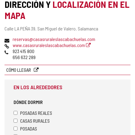
DIRECCIÓN Y
LOCALIZACIÓN EN EL
MAPA
Dirección
Calle LA PEÑA 39.
San Miguel de Valero.
Salamanca
postal
Dirección
reservas@casasruraleslascabachuelas.com
de
Página
www.casasruraleslascabachuelas.com
correo
Web
Teléfonos
923 415 800
electrónico
656 632 289
CÓMO LLEGAR
EN LOS ALREDEDORES
DÓNDE DORMIR
POSADAS REALES
CASAS RURALES
POSADAS