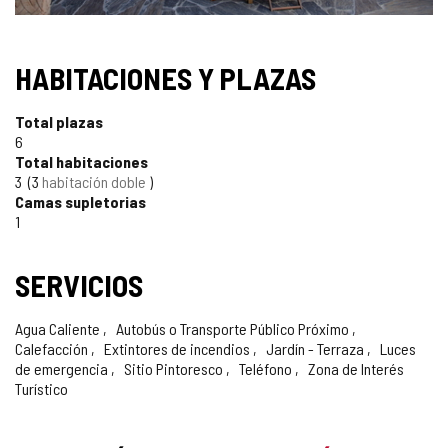
SELLO
HABITACIONES Y PLAZAS
TURISMO
Total plazas
DE
6
Total habitaciones
CONFIANZA
3
3
habitación doble
Camas supletorias
1
SERVICIOS
Agua Caliente
Autobús o Transporte Público Próximo
Calefacción
Extintores de incendios
Jardín - Terraza
Luces
de emergencia
Sitio Pintoresco
Teléfono
Zona de Interés
Turístico