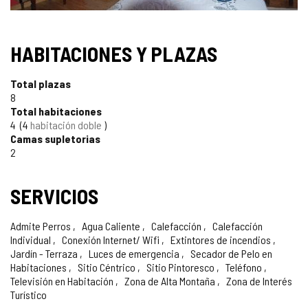
SELLO
HABITACIONES Y PLAZAS
TURISMO
Total plazas
DE
8
Total habitaciones
CONFIANZA
4
4
habitación doble
Camas supletorias
2
SERVICIOS
Admite Perros
Agua Caliente
Calefacción
Calefacción
Individual
Conexión Internet/ Wifi
Extintores de incendios
Jardín - Terraza
Luces de emergencia
Secador de Pelo en
Habitaciones
Sitio Céntrico
Sitio Pintoresco
Teléfono
Televisión en Habitación
Zona de Alta Montaña
Zona de Interés
Turístico