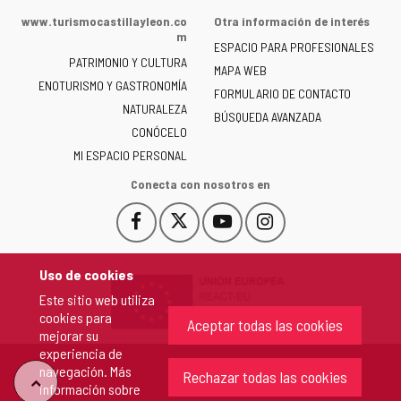
de
www.turismocastillayleon.co
Otra información de interés
la
m
ESPACIO PARA PROFESIONALES
Junta
PATRIMONIO Y CULTURA
de
MAPA WEB
ENOTURISMO Y GASTRONOMÍA
Castilla
FORMULARIO DE CONTACTO
NATURALEZA
y
BÚSQUEDA AVANZADA
León
CONÓCELO
-
MI ESPACIO PERSONAL
Conecta con nosotros en
Facebook
X
YouTube
Instagram
Este
Este
Este
Este
enlace
enlace
enlace
enlace
se
se
se
se
Uso de cookies
abrirá
abrirá
abrirá
abrirá
Este sitio web utiliza
en
en
en
en
cookies para
una
una
una
una
Aceptar todas las cookies
mejorar su
ventana
ventana
ventana
ventana
experiencia de
nueva.
nueva.
nueva.
nueva.
navegación. Más
Rechazar todas las cookies
"Volver
información sobre