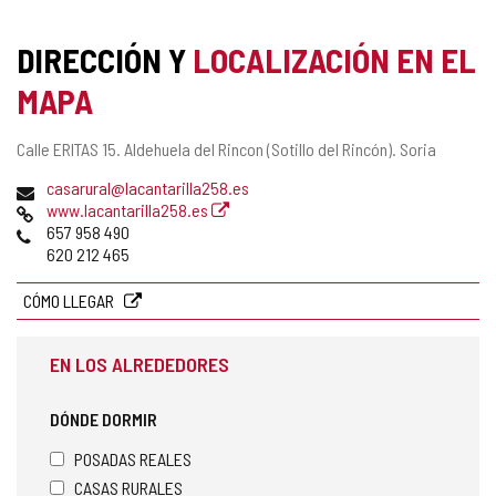
DIRECCIÓN Y
LOCALIZACIÓN EN EL
MAPA
Dirección
Calle ERITAS 15.
Aldehuela del Rincon (Sotillo del Rincón).
Soria
postal
Dirección
casarural@lacantarilla258.es
de
Página
www.lacantarilla258.es
correo
Web
Teléfonos
657 958 490
electrónico
620 212 465
CÓMO LLEGAR
EN LOS ALREDEDORES
DÓNDE DORMIR
POSADAS REALES
CASAS RURALES