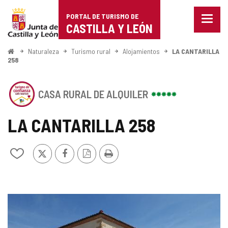
Portal
Saltar al contenido
PORTAL DE TURISMO DE
Menu
de
CASTILLA Y LEÓN
cerra
Mostr
Turismo
opcio
Inicio
Naturaleza
Turismo rural
Alojamientos
LA CANTARILLA
de
258
de
naveg
Castilla
Este
CASA RURAL DE ALQUILER
establecimiento
y
cuenta
con
LA CANTARILLA 258
León
el
SELLO
DE
X
Facebook
Versión
Imprimir
Añadir/quitar
CONFIANZA
PDF
de
TURÍSTICA
mis
DE
cuadernos
CASTILLA
Y
GALERÍA
LEÓN
DE