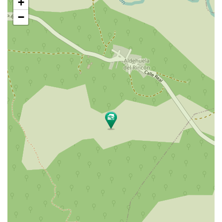
+
mapa
−