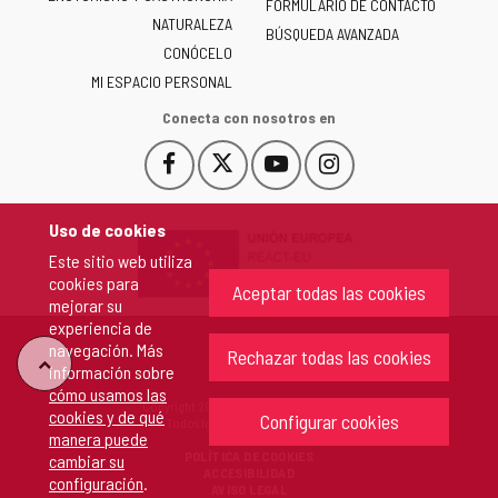
Castilla
FORMULARIO DE CONTACTO
NATURALEZA
y
BÚSQUEDA AVANZADA
León
CONÓCELO
-
MI ESPACIO PERSONAL
Conecta con nosotros en
Facebook
X
YouTube
Instagram
Este
Este
Este
Este
enlace
enlace
enlace
enlace
se
se
se
se
Uso de cookies
abrirá
abrirá
abrirá
abrirá
Este sitio web utiliza
en
en
en
en
cookies para
una
una
una
una
Aceptar todas las cookies
mejorar su
ventana
ventana
ventana
ventana
experiencia de
nueva.
nueva.
nueva.
nueva.
navegación. Más
Rechazar todas las cookies
"Volver
información sobre
cómo usamos las
Copyright 2026 - Junta de Castilla y León
cookies y de qué
arriba"
Configurar cookies
Todos los derechos reservados.
manera puede
POLÍTICA DE COOKIES
cambiar su
ACCESIBILIDAD
configuración
.
AVISO LEGAL