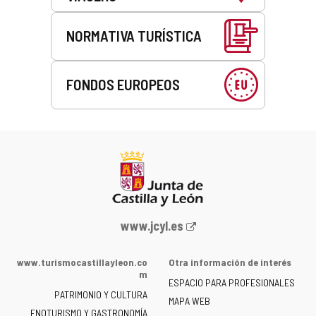
NORMATIVA TURÍSTICA
FONDOS EUROPEOS
Portal
www.jcyl.es
web
de
www.turismocastillayleon.co
Otra información de interés
la
m
ESPACIO PARA PROFESIONALES
Junta
PATRIMONIO Y CULTURA
de
MAPA WEB
ENOTURISMO Y GASTRONOMÍA