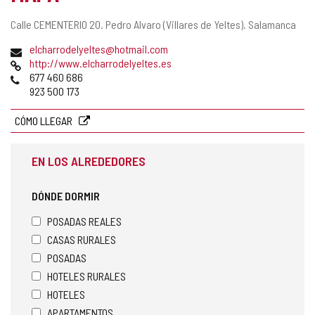
Dirección
Calle CEMENTERIO 20.
Pedro Alvaro (Villares de Yeltes).
Salamanca
postal
Dirección
elcharrodelyeltes@hotmail.com
de
Página
http://www.elcharrodelyeltes.es
correo
Web
Teléfonos
677 460 686
electrónico
923 500 173
CÓMO LLEGAR
EN LOS ALREDEDORES
DÓNDE DORMIR
POSADAS REALES
CASAS RURALES
POSADAS
HOTELES RURALES
HOTELES
APARTAMENTOS