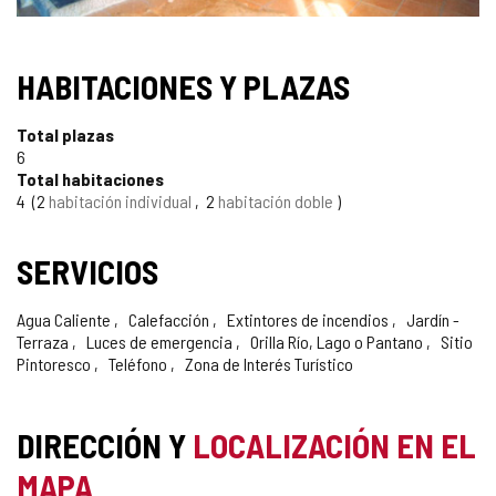
SELLO
HABITACIONES Y PLAZAS
TURISMO
Total plazas
DE
6
Total habitaciones
CONFIANZA
4
2
habitación individual
2
habitación doble
SERVICIOS
Agua Caliente
Calefacción
Extintores de incendios
Jardín -
Terraza
Luces de emergencia
Orilla Río, Lago o Pantano
Sitio
Pintoresco
Teléfono
Zona de Interés Turístico
DIRECCIÓN Y
LOCALIZACIÓN EN EL
MAPA