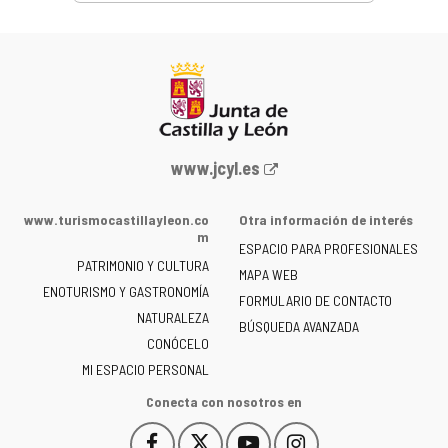
Portal
www.jcyl.es
web
de
www.turismocastillayleon.co
Otra información de interés
la
m
ESPACIO PARA PROFESIONALES
Junta
PATRIMONIO Y CULTURA
de
MAPA WEB
ENOTURISMO Y GASTRONOMÍA
Castilla
FORMULARIO DE CONTACTO
NATURALEZA
y
BÚSQUEDA AVANZADA
León
CONÓCELO
-
MI ESPACIO PERSONAL
Conecta con nosotros en
Facebook
X
YouTube
Instagram