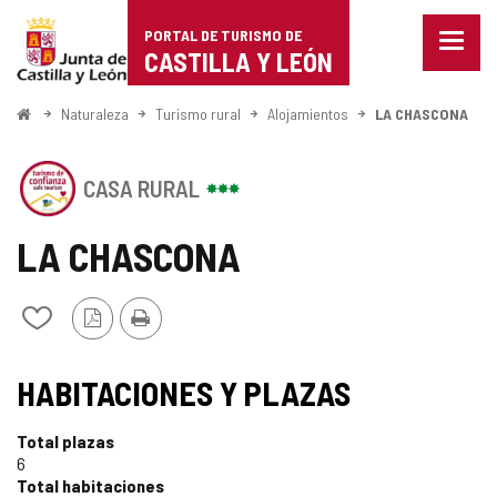
Portal
Saltar al contenido
PORTAL DE TURISMO DE
Menu
de
CASTILLA Y LEÓN
cerra
Mostr
Turismo
opcio
Inicio
Naturaleza
Turismo rural
Alojamientos
LA CHASCONA
de
de
naveg
Este
Castilla
CASA RURAL
establecimiento
cuenta
y
con
LA CHASCONA
el
León
SELLO
DE
Versión
Imprimir
Añadir/quitar
CONFIANZA
PDF
de
TURÍSTICA
mis
SELLO
DE
cuadernos
HABITACIONES Y PLAZAS
CASTILLA
TURISMO
Y
LEÓN
Total plazas
DE
6
Total habitaciones