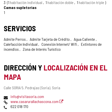
CONFIANZA
3
1
habitación individual
1
habitación doble
1
habitación triple
Camas supletorias
1
SERVICIOS
Admite Perros
Admite Tarjeta de Crédito
Agua Caliente
Calefacción Individual
Conexión Internet/ Wifi
Extintores de
incendios
Zona de Interés Turístico
DIRECCIÓN Y
LOCALIZACIÓN EN EL
MAPA
Dirección
Calle SORIA 5.
Pedrajas (Soria).
Soria
postal
Dirección
info@visitasoria.com
de
Página
www.casarurallachascona.com
correo
Web
Teléfonos
622 018 170
electrónico